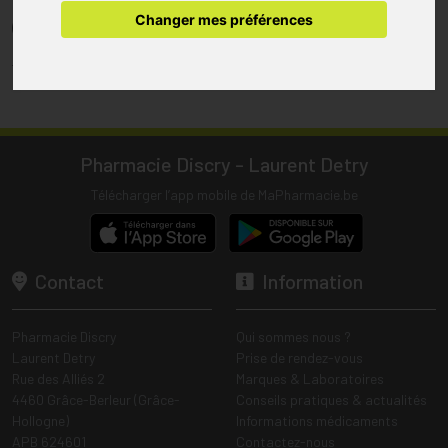
pharmacie.
Changer mes préférences
(1) Les commandes sont préparées uniquement durant les heures
d’ouverture de la pharmacie.
Tous les prix incluent la TVA – Hors frais de livraison.
Pharmacie Discry - Laurent Detry
Télécharger l’app mobile de MaPharmacie.be
Contact
Information
Pharmacie Discry
Qui sommes nous ?
Laurent Detry
Prise de rendez-vous
Rue des Alliés 2
Marques & Laboratoires
4460 Grâce-Berleur (Grâce-
Conseils pratiques & actualités
Hollogne)
Informations médicaments
APB 624601
Contactez-nous