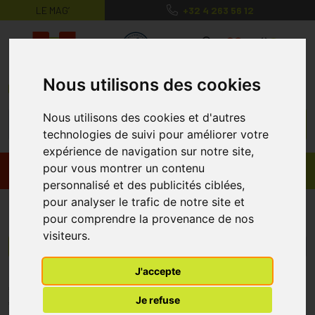
LE MAG’
+32 4 263 56 12
MaPharmacie.be ma santé, mes conse
0
Nous utilisons des cookies
Nous utilisons des cookies et d'autres
technologies de suivi pour améliorer votre
expérience de navigation sur notre site,
pour vous montrer un contenu
Promos
Produits
personnalisé et des publicités ciblées,
pour analyser le trafic de notre site et
Ellen Dee
pour comprendre la provenance de nos
visiteurs.
Menu/Filtres
J'accepte
* Prix normalement pratiqué dans notre officine.
Je refuse
** Réduction en ligne appliquée sur le prix pratiqué dans notre