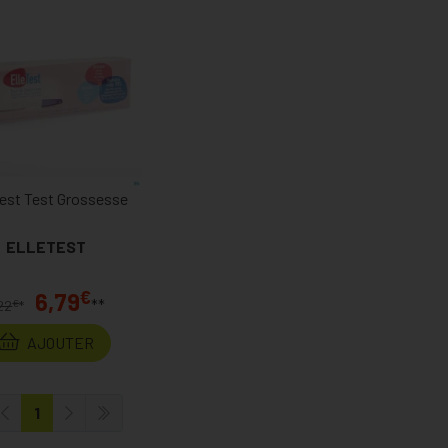
test Test Grossesse
ELLETEST
€
6,79
**
€
22
*
AJOUTER
1