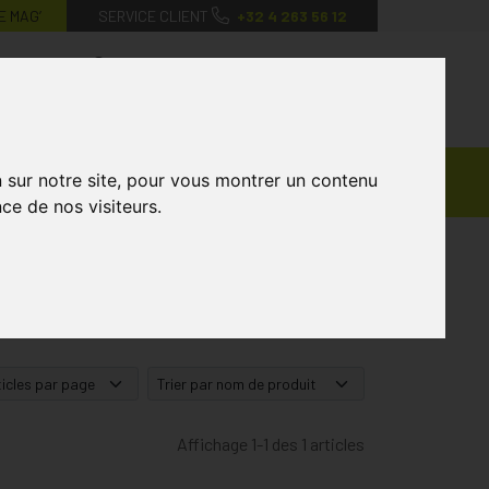
E MAG’
SERVICE CLIENT
+32 4 263 56 12
0
Mon
Mes
Mon
compte
favoris
panier
Ventes
n sur notre site, pour vous montrer un contenu
andagisterie
Vétérinaire
Marques
Privées
ce de nos visiteurs.
Affichage 1-1 des 1 articles