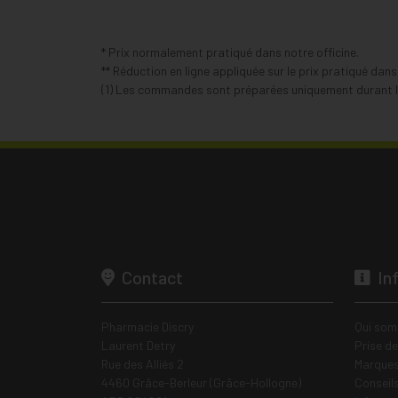
* Prix normalement pratiqué dans notre officine.
** Réduction en ligne appliquée sur le prix pratiqué dan
(1) Les commandes sont préparées uniquement durant le
Contact
In
Pharmacie Discry
Qui som
Laurent Detry
Prise d
Rue des Alliés 2
Marques
4460 Grâce-Berleur (Grâce-Hollogne)
Conseil