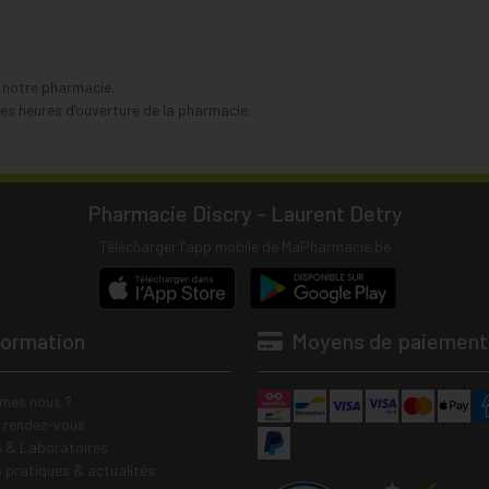
s notre pharmacie.
s heures d’ouverture de la pharmacie.
Pharmacie Discry - Laurent Detry
Télécharger l’app mobile de MaPharmacie.be
formation
Moyens de paiement
mes nous ?
e rendez-vous
 & Laboratoires
s pratiques & actualités