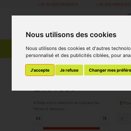
+ DE 30 000 PRODUITS
+ DE 600 MARQUES
Nous utilisons des cookies
Parapharmacie -
Nous utilisons des cookies et d'autres technolo
Promos
Médicaments
Cosmétiques
personnalisé et des publicités ciblées, pour ana
MaPharmacie.be
ElleTest
J'accepte
Je refuse
Changer mes préfér
ElleTest
Affinez votre sélection en utilisant les
Pose
filtres ci-dessous :
6€
7€