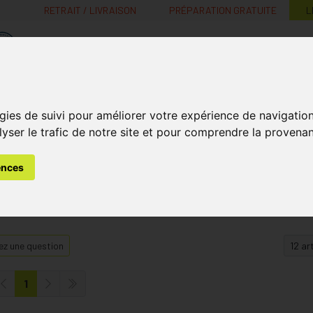
RETRAIT / LIVRAISON
PRÉPARATION GRATUITE
L
MaPharmacie.be ma santé, mes conseils, mes prix
Nutrition -
Soins Bébé et
Médecines
gies de suivi pour améliorer votre expérience de navigatio
Minceur
B
Vitamines
Grossesse
naturelles
lyser le trafic de notre site et pour comprendre la provenan
ences
z une question
1