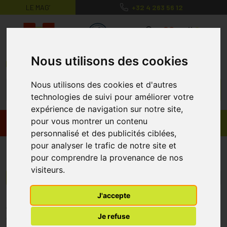
LE MAG’
+32 4 263 56 12
MaPharmacie.be ma santé, mes conse
0
Nous utilisons des cookies
Nous utilisons des cookies et d'autres
technologies de suivi pour améliorer votre
expérience de navigation sur notre site,
pour vous montrer un contenu
Promos
Produits
personnalisé et des publicités ciblées,
pour analyser le trafic de notre site et
Elodie Details
pour comprendre la provenance de nos
visiteurs.
Menu/Filtres
J'accepte
* Prix normalement pratiqué dans notre officine.
Je refuse
** Réduction en ligne appliquée sur le prix pratiqué dans notre