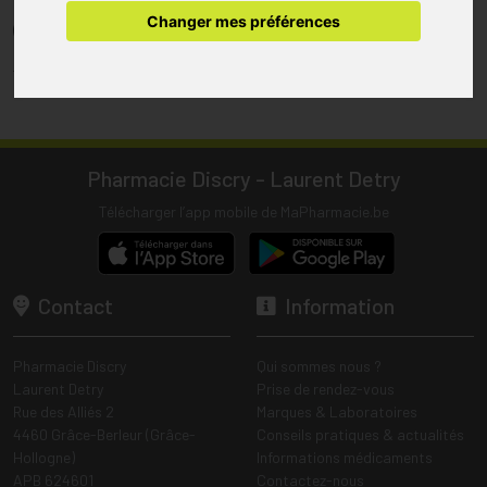
pharmacie.
Changer mes préférences
(1) Les commandes sont préparées uniquement durant les heures
d’ouverture de la pharmacie.
Tous les prix incluent la TVA – Hors frais de livraison.
Pharmacie Discry - Laurent Detry
Télécharger l’app mobile de MaPharmacie.be
Contact
Information
Pharmacie Discry
Qui sommes nous ?
Laurent Detry
Prise de rendez-vous
Rue des Alliés 2
Marques & Laboratoires
4460 Grâce-Berleur (Grâce-
Conseils pratiques & actualités
Hollogne)
Informations médicaments
APB 624601
Contactez-nous