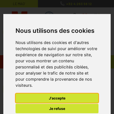
LE MAG’
+32 4 263 56 12
MaPharmacie.be ma santé, mes conse
0
Nous utilisons des cookies
Nous utilisons des cookies et d'autres
technologies de suivi pour améliorer votre
expérience de navigation sur notre site,
pour vous montrer un contenu
Promos
Produits
personnalisé et des publicités ciblées,
pour analyser le trafic de notre site et
Elusanes
pour comprendre la provenance de nos
visiteurs.
Menu/Filtres
J'accepte
* Prix normalement pratiqué dans notre officine.
Je refuse
** Réduction en ligne appliquée sur le prix pratiqué dans notre