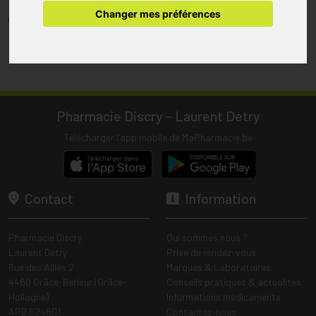
pharmacie.
Changer mes préférences
(1) Les commandes sont préparées uniquement durant les heures
d’ouverture de la pharmacie.
Tous les prix incluent la TVA – Hors frais de livraison.
Pharmacie Discry - Laurent Detry
Télécharger l’app mobile de MaPharmacie.be
Contact
Information
Pharmacie Discry
Qui sommes nous ?
Laurent Detry
Prise de rendez-vous
Rue des Alliés 2
Marques & Laboratoires
4460 Grâce-Berleur (Grâce-
Conseils pratiques & actualités
Hollogne)
Informations médicaments
APB 624601
Contactez-nous