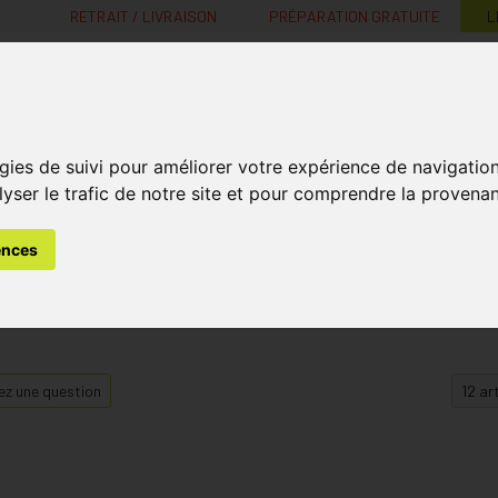
RETRAIT / LIVRAISON
PRÉPARATION GRATUITE
L
MaPharmacie.be ma santé, mes conseils, mes prix
gies de suivi pour améliorer votre expérience de navigatio
Nutrition -
Soins Bébé et
Médecines
Minceur
B
lyser le trafic de notre site et pour comprendre la provenan
Vitamines
Grossesse
naturelles
ences
z une question