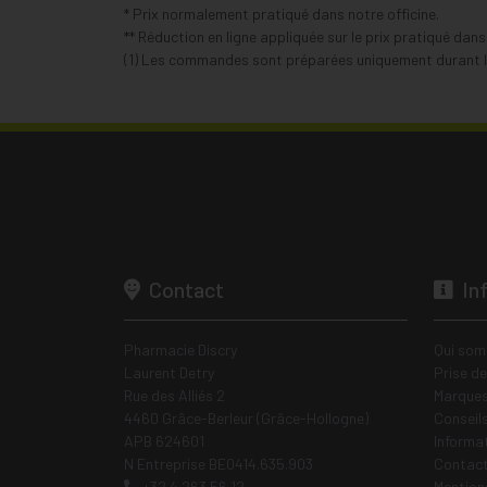
* Prix normalement pratiqué dans notre officine.
** Réduction en ligne appliquée sur le prix pratiqué dan
(1) Les commandes sont préparées uniquement durant le
Contact
In
Pharmacie Discry
Qui som
Laurent Detry
Prise d
Rue des Alliés 2
Marques
4460 Grâce-Berleur (Grâce-Hollogne)
Conseil
APB 624601
Informa
N Entreprise BE0414.635.903
Contac
+32 4 263 56 12
Mentions