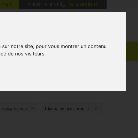
E MAG’
SERVICE CLIENT
+32 4 263 56 12
0
Mon
Mes
Mon
compte
favoris
panier
n sur notre site, pour vous montrer un contenu
Ventes
andagisterie
Vétérinaire
Marques
ce de nos visiteurs.
Privées