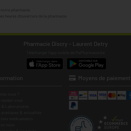
s notre pharmacie.
s heures d’ouverture de la pharmacie.
Pharmacie Discry - Laurent Detry
Télécharger l’app mobile de MaPharmacie.be
formation
Moyens de paiement
mes nous ?
e rendez-vous
 & Laboratoires
s pratiques & actualités
tions médicaments
tez-nous
 légales & vie privée