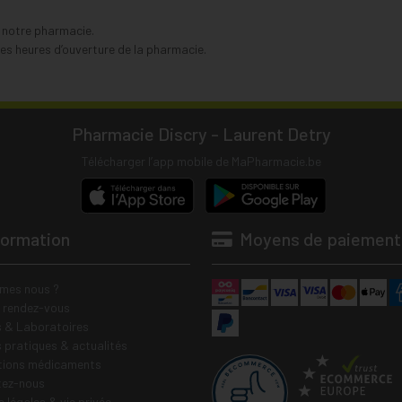
s notre pharmacie.
s heures d’ouverture de la pharmacie.
Pharmacie Discry - Laurent Detry
Télécharger l’app mobile de MaPharmacie.be
formation
Moyens de paiement
mes nous ?
e rendez-vous
 & Laboratoires
s pratiques & actualités
tions médicaments
tez-nous
 légales & vie privée