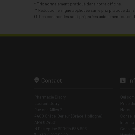
* Prix normalement pratiqué dans notre officine.
** Réduction en ligne appliquée sur le prix pratiqué dan
(1) Les commandes sont préparées uniquement durant le
Contact
In
Pharmacie Discry
Qui som
Laurent Detry
Prise d
Rue des Alliés 2
Marques
4460 Grâce-Berleur (Grâce-Hollogne)
Conseil
APB 624601
Informa
N Entreprise BE0414.635.903
Contac
+32 4 263 56 12
Mentions