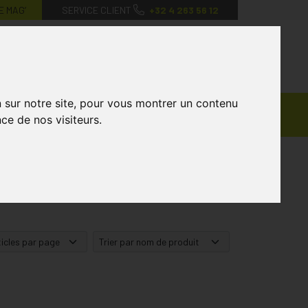
E MAG’
SERVICE CLIENT
+32 4 263 56 12
0
Mon
Mes
Mon
compte
favoris
panier
n sur notre site, pour vous montrer un contenu
Ventes
andagisterie
Vétérinaire
Marques
ce de nos visiteurs.
Privées