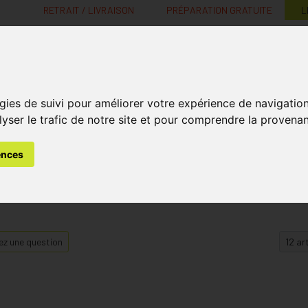
RETRAIT / LIVRAISON
PRÉPARATION GRATUITE
L
MaPharmacie.be ma santé, mes conseils, mes prix
gies de suivi pour améliorer votre expérience de navigatio
Nutrition -
Soins Bébé et
Médecines
Minceur
B
lyser le trafic de notre site et pour comprendre la provenan
Vitamines
Grossesse
naturelles
ences
z une question