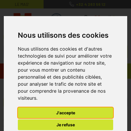
LE MAG’
+32 4 263 56 12
MaPharmacie.be ma santé, mes conse
0
Nous utilisons des cookies
Nous utilisons des cookies et d'autres
technologies de suivi pour améliorer votre
expérience de navigation sur notre site,
pour vous montrer un contenu
Promos
Produits
personnalisé et des publicités ciblées,
pour analyser le trafic de notre site et
Erfa
pour comprendre la provenance de nos
visiteurs.
Menu/Filtres
J'accepte
* Prix normalement pratiqué dans notre officine.
Je refuse
** Réduction en ligne appliquée sur le prix pratiqué dans notre