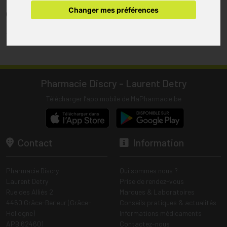
pharmacie.
Changer mes préférences
(1) Les commandes sont préparées uniquement durant les heures
d’ouverture de la pharmacie.
Tous les prix incluent la TVA – Hors frais de livraison.
Pharmacie Discry - Laurent Detry
Télécharger l’app mobile de MaPharmacie.be
Contact
Information
Pharmacie Discry
Qui sommes nous ?
Laurent Detry
Prise de rendez-vous
Rue des Alliés 2
Marques & Laboratoires
4460 Grâce-Berleur (Grâce-
Conseils pratiques & actualités
Hollogne)
Informations médicaments
APB 624601
Contactez-nous