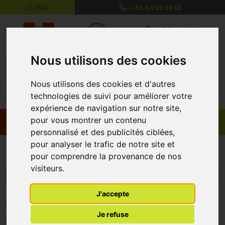
LE MAG’
+32 4 263 56 12
MaPharmacie.be ma santé, mes conse
0
Nous utilisons des cookies
Nous utilisons des cookies et d'autres
technologies de suivi pour améliorer votre
expérience de navigation sur notre site,
pour vous montrer un contenu
Promos
Produits
personnalisé et des publicités ciblées,
pour analyser le trafic de notre site et
Ergomedics
pour comprendre la provenance de nos
visiteurs.
Menu/Filtres
J'accepte
* Prix normalement pratiqué dans notre officine.
Je refuse
** Réduction en ligne appliquée sur le prix pratiqué dans notre