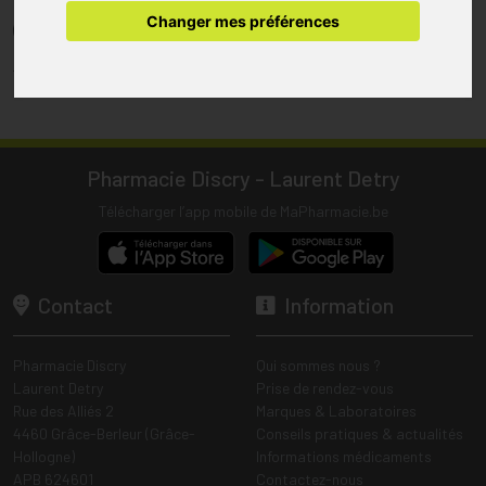
pharmacie.
Changer mes préférences
(1) Les commandes sont préparées uniquement durant les heures
d’ouverture de la pharmacie.
Tous les prix incluent la TVA – Hors frais de livraison.
Pharmacie Discry - Laurent Detry
Télécharger l’app mobile de MaPharmacie.be
Contact
Information
Pharmacie Discry
Qui sommes nous ?
Laurent Detry
Prise de rendez-vous
Rue des Alliés 2
Marques & Laboratoires
4460 Grâce-Berleur (Grâce-
Conseils pratiques & actualités
Hollogne)
Informations médicaments
APB 624601
Contactez-nous