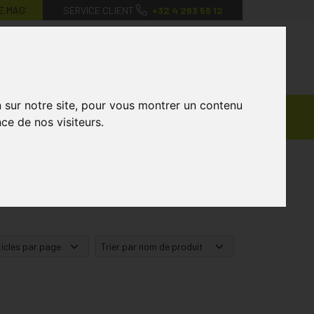
E MAG’
SERVICE CLIENT
+32 4 263 56 12
0
Mon
Mes
Mon
compte
favoris
panier
n sur notre site, pour vous montrer un contenu
Ventes
andagisterie
Vétérinaire
Marques
ce de nos visiteurs.
Privées