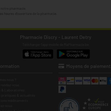
s notre pharmacie.
s heures d’ouverture de la pharmacie.
Pharmacie Discry - Laurent Detry
Télécharger l’app mobile de MaPharmacie.be
formation
Moyens de paiement
mes nous ?
e rendez-vous
 & Laboratoires
s pratiques & actualités
tions médicaments
tez-nous
 légales & vie privée