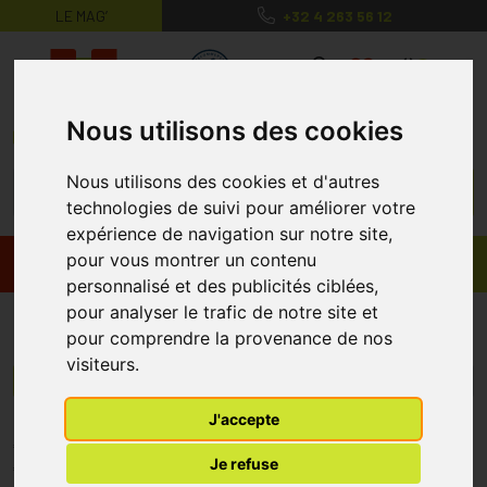
LE MAG’
+32 4 263 56 12
MaPharmacie.be ma santé, mes conse
0
Nous utilisons des cookies
Nous utilisons des cookies et d'autres
technologies de suivi pour améliorer votre
expérience de navigation sur notre site,
pour vous montrer un contenu
Promos
Produits
personnalisé et des publicités ciblées,
pour analyser le trafic de notre site et
Estro-fyt
pour comprendre la provenance de nos
visiteurs.
Menu/Filtres
J'accepte
* Prix normalement pratiqué dans notre officine.
Je refuse
** Réduction en ligne appliquée sur le prix pratiqué dans notre