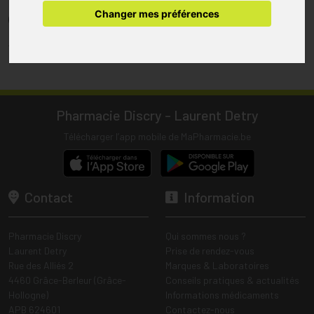
pharmacie.
Changer mes préférences
(1) Les commandes sont préparées uniquement durant les heures
d’ouverture de la pharmacie.
Tous les prix incluent la TVA – Hors frais de livraison.
Pharmacie Discry - Laurent Detry
Télécharger l’app mobile de MaPharmacie.be
Contact
Information
Pharmacie Discry
Qui sommes nous ?
Laurent Detry
Prise de rendez-vous
Rue des Alliés 2
Marques & Laboratoires
4460 Grâce-Berleur (Grâce-
Conseils pratiques & actualités
Hollogne)
Informations médicaments
APB 624601
Contactez-nous