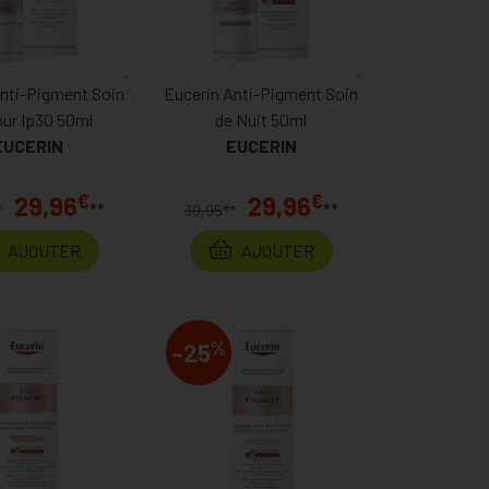
Anti-Pigment Soin
Eucerin Anti-Pigment Soin
our Ip30 50ml
de Nuit 50ml
EUCERIN
EUCERIN
€
€
29,96
29,96
**
**
€
*
39,95
*
AJOUTER
AJOUTER
%
-25