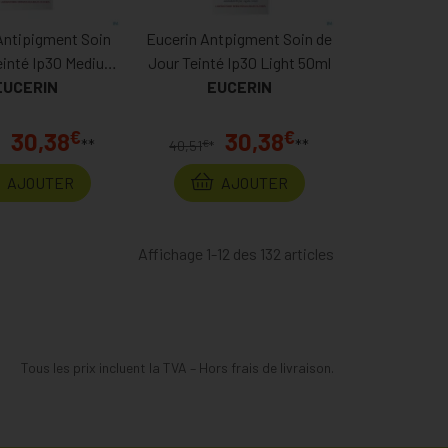
Antipigment Soin
Eucerin Antpigment Soin de
einté Ip30 Medium
Jour Teinté Ip30 Light 50ml
EUCERIN
50ml
EUCERIN
€
€
30,38
30,38
**
**
€
*
40,51
*
AJOUTER
AJOUTER
Affichage 1-12 des 132 articles
Tous les prix incluent la TVA – Hors frais de livraison.