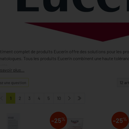
timent complet de produits Eucerin offre des solutions pour les pr
matologues. Tous les produits Eucerin combinent une haute toléranc
ante.
z une question
1
2
3
4
5
10
%
%
-25
-25