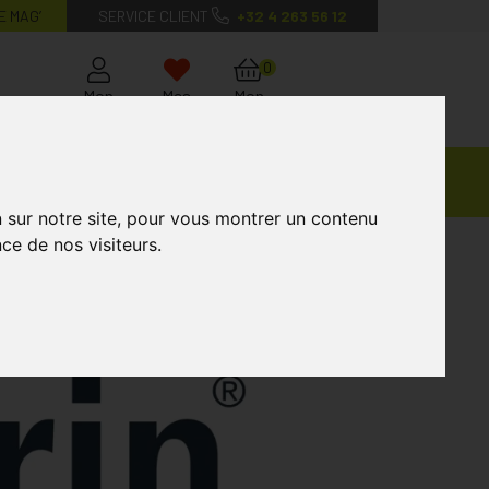
E MAG’
SERVICE CLIENT
+32 4 263 56 12
0
Mon
Mes
Mon
compte
favoris
panier
Ventes
andagisterie
Vétérinaire
Marques
Privées
n sur notre site, pour vous montrer un contenu
ce de nos visiteurs.