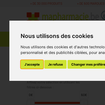
+ DE 30 000 PRODUITS
+ DE 600 MARQUES
Nous utilisons des cookies
Parapharmacie -
Promos
Médicaments
Cosmétiques
Nous utilisons des cookies et d'autres technolo
personnalisé et des publicités ciblées, pour ana
MaPharmacie.be
Eucerin
J'accepte
Je refuse
Changer mes préfér
Eucerin
Affinez votre sélection en utilisant les
filtres ci-dessous :
0€
60€