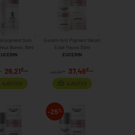
 A/pigment Soin
Eucerin Anti Pigment Sérum
eux Illumin. 15ml
Eclat Flacon 30ml
EUCERIN
EUCERIN
€
€
26,21
37,46
**
**
€
*
49,95
*
AJOUTER
AJOUTER
%
-25