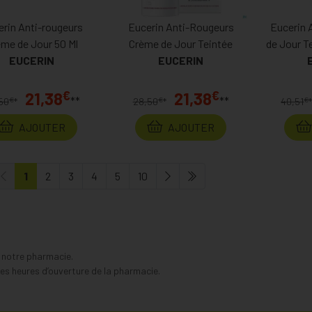
erin Anti-rougeurs
Eucerin Anti-Rougeurs
Eucerin 
ème de Jour 50 Ml
Crème de Jour Teintée
de Jour T
EUCERIN
EUCERIN
€
€
21,38
21,38
**
**
€
€
€
50
*
28,50
*
40,51
AJOUTER
AJOUTER
1
2
3
4
5
10
s notre pharmacie.
s heures d’ouverture de la pharmacie.