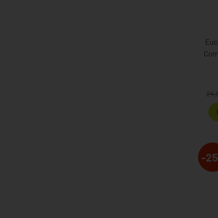
Euc
Corr
24,
-25