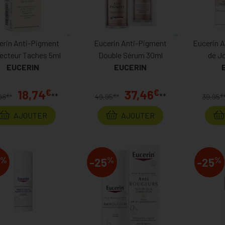
erin Anti-Pigment
Eucerin Anti-Pigment
Eucerin 
ecteur Taches 5ml
Double Sérum 30ml
de J
EUCERIN
EUCERIN
€
€
18,74
37,46
**
**
€
€
€
98
*
49,95
*
39,95
AJOUTER
AJOUTER
%
%
%
-25
-25