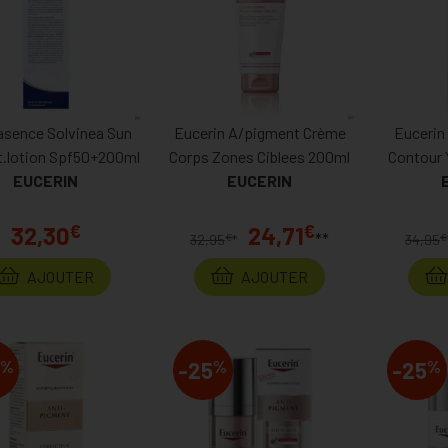
sence Solvinea Sun
Eucerin A/pigment Crème
Eucerin
t.lotion Spf50+200ml
Corps Zones Ciblees 200ml
Contour Y
EUCERIN
EUCERIN
€
€
32,30
24,71
**
€
€
32,95
*
34,95
AJOUTER
AJOUTER
%
%
%
-25
-25