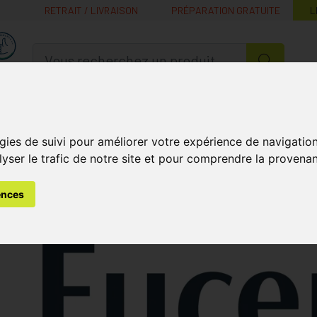
RETRAIT / LIVRAISON
PRÉPARATION GRATUITE
L
MaPharmacie.be ma santé, mes conseils, mes prix
Nutrition -
Soins Bébé et
Médecines
Minceur
B
Vitamines
Grossesse
naturelles
gies de suivi pour améliorer votre expérience de navigatio
lyser le trafic de notre site et pour comprendre la provenan
ences