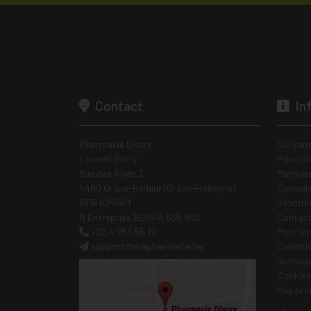
Contact
In
Pharmacie Discry
Qui som
Laurent Detry
Prise d
Rue des Alliés 2
Marques
4460 Grâce-Berleur (Grâce-Hollogne)
Conseil
APB 624601
Informa
N Entreprise BE0414.635.903
Contac
+32 4 263 56 12
Mentions
support
@
mapharmacie.be
Conditi
Données
Cookies
Mes pré