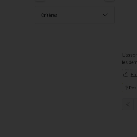
Critères
L’assor
les der
rayonn
Pose