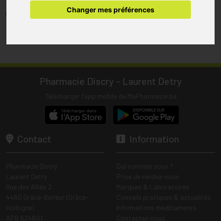
pharmacie.
Changer mes préférences
(1) Les commandes sont préparées uniquement durant les heures
d’ouverture de la pharmacie.
Tous les prix incluent la TVA – Hors frais de livraison.
Pharmacie Discry - Laurent Detry
Télécharger l’app mobile de MaPharmacie.be
Contact
Information
Pharmacie Discry
Qui sommes nous ?
Laurent Detry
Prise de rendez-vous
Rue des Alliés 2
Marques & Laboratoires
4460 Grâce-Berleur (Grâce-
Conseils pratiques & actualités
Hollogne)
Informations médicaments
APB 624601
Contactez-nous