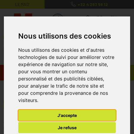
LE MAG’
+32 4 263 56 12
MaPharmacie.be ma santé, mes conse
0
Nous utilisons des cookies
Nous utilisons des cookies et d'autres
technologies de suivi pour améliorer votre
expérience de navigation sur notre site,
pour vous montrer un contenu
Promos
Produits
personnalisé et des publicités ciblées,
pour analyser le trafic de notre site et
Euromi
pour comprendre la provenance de nos
visiteurs.
Menu/Filtres
J'accepte
* Prix normalement pratiqué dans notre officine.
Je refuse
** Réduction en ligne appliquée sur le prix pratiqué dans notre