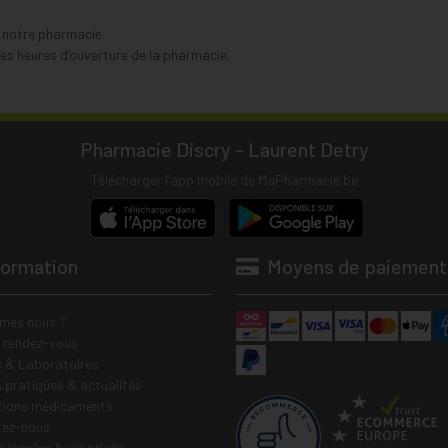
s notre pharmacie.
s heures d’ouverture de la pharmacie.
Pharmacie Discry - Laurent Detry
Télécharger l’app mobile de MaPharmacie.be
formation
Moyens de paiement
mes nous ?
e rendez-vous
 & Laboratoires
s pratiques & actualités
tions médicaments
tez-nous
 légales & vie privée