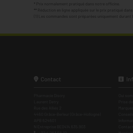
* Prix normalement pratiqué dans notre officine.
** Réduction en ligne appliquée sur le prix pratiqué dan
(1) Les commandes sont préparées uniquement durant le
Contact
In
Pharmacie Discry
Qui som
Laurent Detry
Prise d
Rue des Alliés 2
Marques
4460 Grâce-Berleur (Grâce-Hollogne)
Conseil
APB 624601
Informa
N Entreprise BE0414.635.903
Contac
+32 4 263 56 12
Mentions