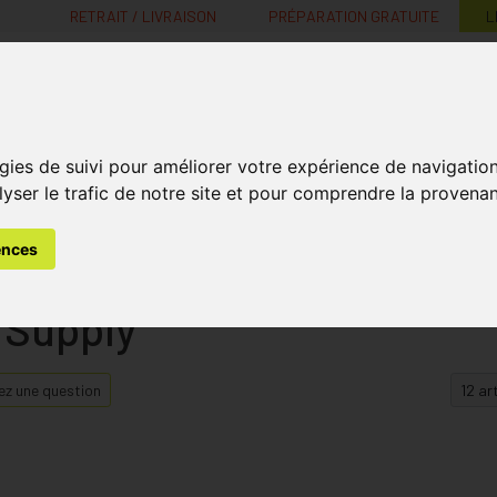
RETRAIT / LIVRAISON
PRÉPARATION GRATUITE
L
MaPharmacie.be ma santé, mes conseils, mes prix
gies de suivi pour améliorer votre expérience de navigatio
Nutrition -
Soins Bébé et
Médecines
Minceur
B
lyser le trafic de notre site et pour comprendre la provenan
Vitamines
Grossesse
naturelles
ences
 Supply
z une question