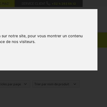
E MAG’
SERVICE CLIENT
+32 4 263 56 12
0
Mon
Mes
Mon
compte
favoris
panier
n sur notre site, pour vous montrer un contenu
Ventes
andagisterie
Vétérinaire
Marques
ce de nos visiteurs.
Privées