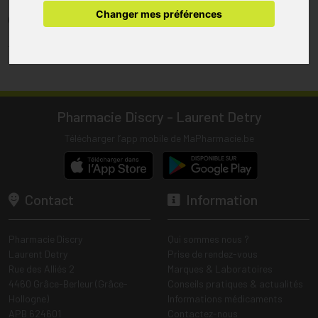
pharmacie.
Changer mes préférences
(1) Les commandes sont préparées uniquement durant les heures
d’ouverture de la pharmacie.
Tous les prix incluent la TVA – Hors frais de livraison.
Pharmacie Discry - Laurent Detry
Télécharger l’app mobile de MaPharmacie.be
Contact
Information
Pharmacie Discry
Qui sommes nous ?
Laurent Detry
Prise de rendez-vous
Rue des Alliés 2
Marques & Laboratoires
4460 Grâce-Berleur (Grâce-
Conseils pratiques & actualités
Hollogne)
Informations médicaments
APB 624601
Contactez-nous