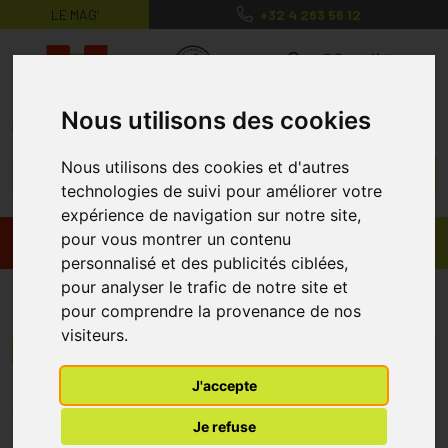
LE MAG’
+32 4 263 56 12
MaPharmacie.be ma santé, mes conse
0
Nous utilisons des cookies
Nous utilisons des cookies et d'autres
technologies de suivi pour améliorer votre
expérience de navigation sur notre site,
pour vous montrer un contenu
Promos
Produits
personnalisé et des publicités ciblées,
pour analyser le trafic de notre site et
Ex-odor
pour comprendre la provenance de nos
visiteurs.
Menu/Filtres
J'accepte
* Prix normalement pratiqué dans notre officine.
Je refuse
** Réduction en ligne appliquée sur le prix pratiqué dans notre