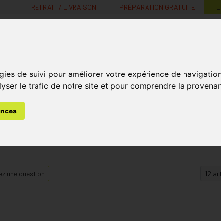
RETRAIT / LIVRAISON
PRÉPARATION GRATUITE
L
MaPharmacie.be ma santé, mes conseils, mes prix
gies de suivi pour améliorer votre expérience de navigatio
Nutrition -
Soins Bébé et
Médecines
Minceur
B
lyser le trafic de notre site et pour comprendre la provenan
Vitamines
Grossesse
naturelles
ences
z une question