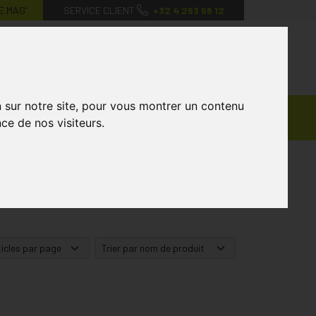
E MAG’
SERVICE CLIENT
+32 4 263 56 12
0
Mon
Mes
Mon
compte
favoris
panier
n sur notre site, pour vous montrer un contenu
Ventes
andagisterie
Vétérinaire
Marques
ce de nos visiteurs.
Privées