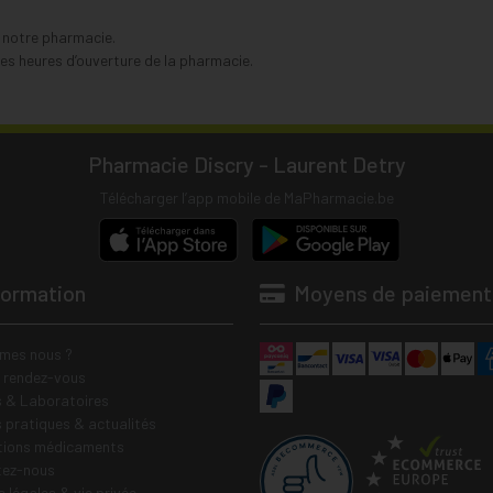
s notre pharmacie.
s heures d’ouverture de la pharmacie.
Pharmacie Discry - Laurent Detry
Télécharger l’app mobile de MaPharmacie.be
formation
Moyens de paiement
mes nous ?
e rendez-vous
 & Laboratoires
s pratiques & actualités
tions médicaments
tez-nous
 légales & vie privée