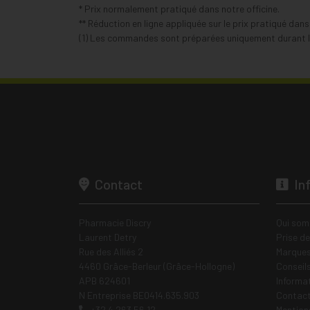
* Prix normalement pratiqué dans notre officine.
** Réduction en ligne appliquée sur le prix pratiqué dan
(1) Les commandes sont préparées uniquement durant le
Contact
In
Pharmacie Discry
Qui som
Laurent Detry
Prise d
Rue des Alliés 2
Marques
4460 Grâce-Berleur (Grâce-Hollogne)
Conseil
APB 624601
Informa
N Entreprise BE0414.635.903
Contac
+32 4 263 56 12
Mentions