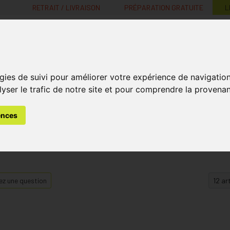
RETRAIT / LIVRAISON
PRÉPARATION GRATUITE
L
MaPharmacie.be ma santé, mes conseils, mes prix
gies de suivi pour améliorer votre expérience de navigatio
Nutrition -
Soins Bébé et
Médecines
Minceur
B
lyser le trafic de notre site et pour comprendre la provenan
Vitamines
Grossesse
naturelles
ences
z une question