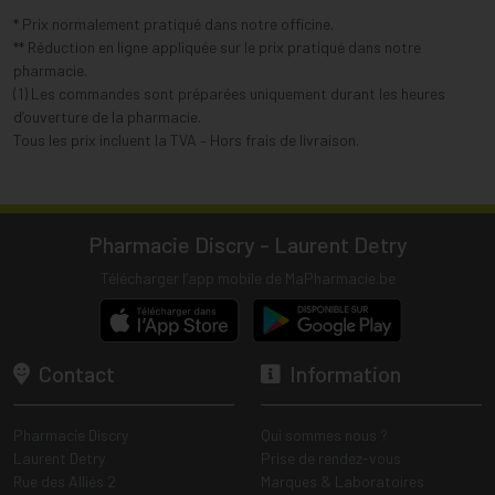
* Prix normalement pratiqué dans notre officine.
** Réduction en ligne appliquée sur le prix pratiqué dans notre
pharmacie.
(1) Les commandes sont préparées uniquement durant les heures
d’ouverture de la pharmacie.
Tous les prix incluent la TVA – Hors frais de livraison.
Pharmacie Discry - Laurent Detry
Télécharger l’app mobile de MaPharmacie.be
Contact
Information
Pharmacie Discry
Qui sommes nous ?
Laurent Detry
Prise de rendez-vous
Rue des Alliés 2
Marques & Laboratoires