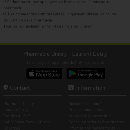
** Réduction en ligne appliquée sur le prix pratiqué dans notre
pharmacie.
(1) Les commandes sont préparées uniquement durant les heures
d’ouverture de la pharmacie.
Tous les prix incluent la TVA – Hors frais de livraison.
Pharmacie Discry - Laurent Detry
Télécharger l’app mobile de MaPharmacie.be
Contact
Information
Pharmacie Discry
Qui sommes nous ?
Laurent Detry
Prise de rendez-vous
Rue des Alliés 2
Marques & Laboratoires
4460 Grâce-Berleur (Grâce-
Conseils pratiques & actualités
Hollogne)
Informations médicaments