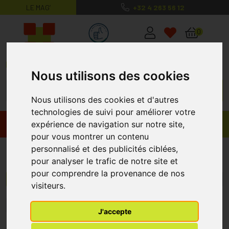
LE MAG’
+32 4 263 56 12
MaPharmacie.be ma santé, mes conse
0
Nous utilisons des cookies
Nous utilisons des cookies et d'autres
technologies de suivi pour améliorer votre
expérience de navigation sur notre site,
Promos
Produits
pour vous montrer un contenu
personnalisé et des publicités ciblées,
Febelco
pour analyser le trafic de notre site et
pour comprendre la provenance de nos
Menu/Filtres
visiteurs.
1
J'accepte