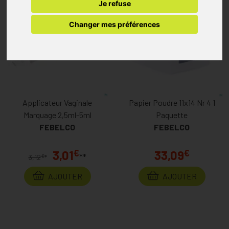
Je refuse
Changer mes préférences
Applicateur Vaginale
Papier Poudre 11x14 Nr 4 1
Marquage 2,5ml-5ml
Paquette
FEBELCO
FEBELCO
€
€
3,01
33,09
**
€
3,12
*
AJOUTER
AJOUTER