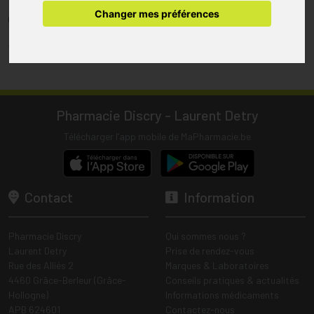
pharmacie.
Changer mes préférences
(1) Les commandes sont préparées uniquement durant les heures
d’ouverture de la pharmacie.
Tous les prix incluent la TVA – Hors frais de livraison.
Pharmacie Discry - Laurent Detry
Télécharger l’app mobile de MaPharmacie.be
Contact
Information
Pharmacie Discry
Qui sommes nous ?
Laurent Detry
Prise de rendez-vous
Rue des Alliés 2
Marques & Laboratoires
4460 Grâce-Berleur (Grâce-
Conseils pratiques & actualités
Hollogne)
Informations médicaments
APB 624601
Contactez-nous