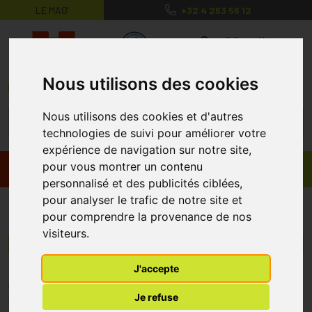
LE MAG’
+32 4 263 56 12
MaPharmacie.be ma santé, mes conse
0
Nous utilisons des cookies
Nous utilisons des cookies et d'autres
technologies de suivi pour améliorer votre
expérience de navigation sur notre site,
pour vous montrer un contenu
Promos
Produits
personnalisé et des publicités ciblées,
pour analyser le trafic de notre site et
Fi Fusilli
pour comprendre la provenance de nos
visiteurs.
Menu/Filtres
J'accepte
* Prix normalement pratiqué dans notre officine.
Je refuse
** Réduction en ligne appliquée sur le prix pratiqué dans notre