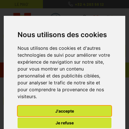
LE MAG’
+32 4 263 56 12
MaPharmacie.be ma santé, mes conse
0
Nous utilisons des cookies
Nous utilisons des cookies et d'autres
technologies de suivi pour améliorer votre
expérience de navigation sur notre site,
pour vous montrer un contenu
Promos
Produits
personnalisé et des publicités ciblées,
pour analyser le trafic de notre site et
Fiber HUST
pour comprendre la provenance de nos
visiteurs.
Menu/Filtres
J'accepte
* Prix normalement pratiqué dans notre officine.
Je refuse
** Réduction en ligne appliquée sur le prix pratiqué dans notre