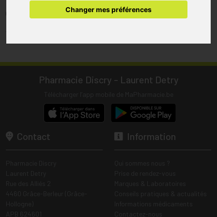
pharmacie.
Changer mes préférences
(1) Les commandes sont préparées uniquement durant les heures
d’ouverture de la pharmacie.
Tous les prix incluent la TVA – Hors frais de livraison.
Pharmacie Discry - Laurent Detry
Télécharger l’app mobile de MaPharmacie.be
Contact
Information
Pharmacie Discry
Qui sommes nous ?
Laurent Detry
Prise de rendez-vous
Rue des Alliés 2
Marques & Laboratoires
4460 Grâce-Berleur (Grâce-
Conseils pratiques & actualités
Hollogne)
Informations médicaments
APB 624601
Contactez-nous