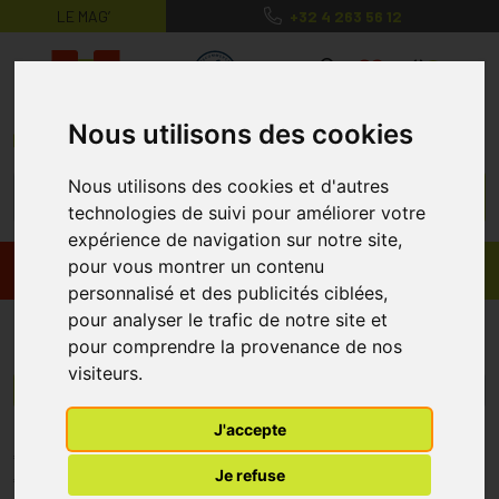
LE MAG’
+32 4 263 56 12
MaPharmacie.be ma santé, mes conse
0
Nous utilisons des cookies
Nous utilisons des cookies et d'autres
technologies de suivi pour améliorer votre
expérience de navigation sur notre site,
pour vous montrer un contenu
Promos
Produits
personnalisé et des publicités ciblées,
pour analyser le trafic de notre site et
Fidia
pour comprendre la provenance de nos
visiteurs.
Menu/Filtres
J'accepte
* Prix normalement pratiqué dans notre officine.
Je refuse
** Réduction en ligne appliquée sur le prix pratiqué dans notre