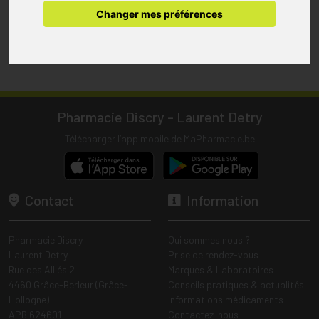
pharmacie.
Changer mes préférences
(1) Les commandes sont préparées uniquement durant les heures
d’ouverture de la pharmacie.
Tous les prix incluent la TVA – Hors frais de livraison.
Pharmacie Discry - Laurent Detry
Télécharger l’app mobile de MaPharmacie.be
Contact
Information
Pharmacie Discry
Qui sommes nous ?
Laurent Detry
Prise de rendez-vous
Rue des Alliés 2
Marques & Laboratoires
4460 Grâce-Berleur (Grâce-
Conseils pratiques & actualités
Hollogne)
Informations médicaments
APB 624601
Contactez-nous