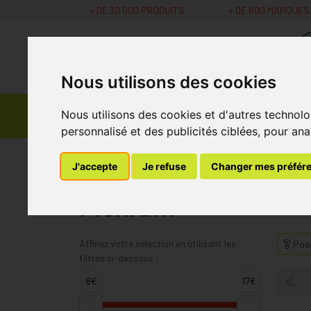
+ DE 30 000 PRODUITS
+ DE 600 MARQUES
Nous utilisons des cookies
Parapharmacie -
Nous utilisons des cookies et d'autres technolo
Promos
Médicaments
Cosmétiques
personnalisé et des publicités ciblées, pour ana
MaPharmacie.be
Flexium
J'accepte
Je refuse
Changer mes préfér
Flexium
Affinez votre sélection en utilisant les
Pose
filtres ci-dessous :
8€
17€