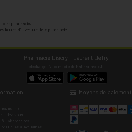
s notre pharmacie.
s heures d’ouverture de la pharmacie.
Pharmacie Discry - Laurent Detry
Télécharger l’app mobile de MaPharmacie.be
formation
Moyens de paiement
mes nous ?
e rendez-vous
 & Laboratoires
s pratiques & actualités