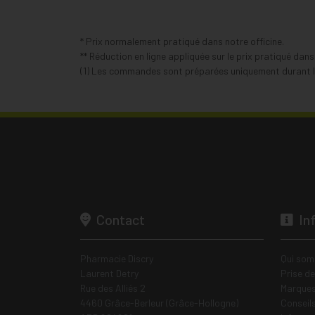
* Prix normalement pratiqué dans notre officine.
** Réduction en ligne appliquée sur le prix pratiqué dan
(1) Les commandes sont préparées uniquement durant le
Contact
In
Pharmacie Discry
Qui som
Laurent Detry
Prise d
Rue des Alliés 2
Marques
4460 Grâce-Berleur (Grâce-Hollogne)
Conseil