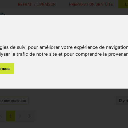
RETRAIT / LIVRAISON
PRÉPARATION GRATUITE
L
MaPharmacie.be ma santé, mes conseils, mes prix
Nutrition -
Soins Bébé et
Médecines
gies de suivi pour améliorer votre expérience de navigatio
Minceur
B
Vitamines
Grossesse
naturelles
lyser le trafic de notre site et pour comprendre la provenan
ences
z une question
1