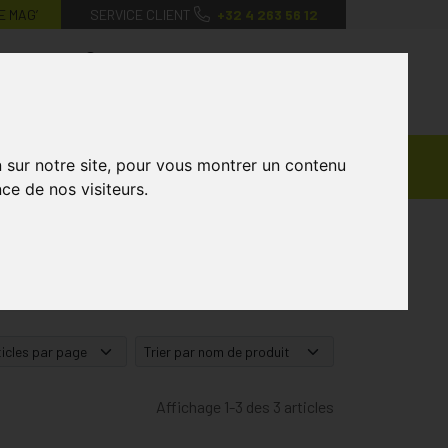
E MAG’
SERVICE CLIENT
+32 4 263 56 12
0
Mon
Mes
Mon
compte
favoris
panier
Ventes
n sur notre site, pour vous montrer un contenu
andagisterie
Vétérinaire
Marques
Privées
ce de nos visiteurs.
Affichage 1-3 des 3 articles