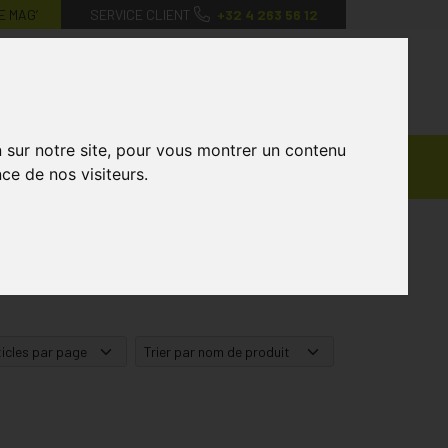
E MAG’
SERVICE CLIENT
+32 4 263 56 12
0
Mon
Mes
Mon
compte
favoris
panier
n sur notre site, pour vous montrer un contenu
Ventes
andagisterie
Vétérinaire
Marques
ce de nos visiteurs.
Privées