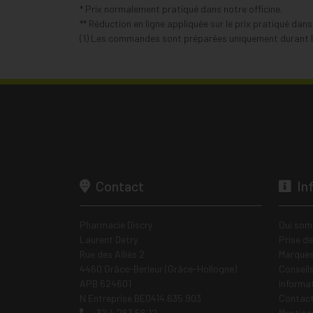
* Prix normalement pratiqué dans notre officine.
** Réduction en ligne appliquée sur le prix pratiqué dan
(1) Les commandes sont préparées uniquement durant le
Contact
In
Pharmacie Discry
Qui som
Laurent Detry
Prise d
Rue des Alliés 2
Marques
4460 Grâce-Berleur (Grâce-Hollogne)
Conseil
APB 624601
Informa
N Entreprise BE0414.635.903
Contac
+32 4 263 56 12
Mentions