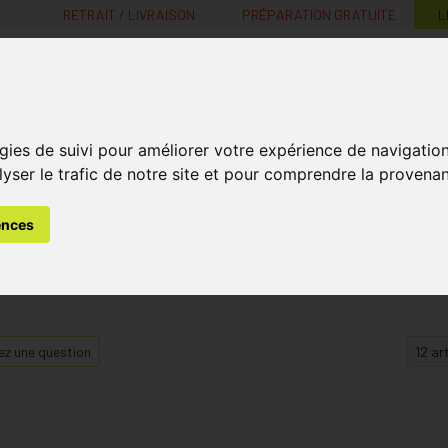
RETRAIT / LIVRAISON
PRÉPARATION GRATUITE
L
MaPharmacie.be ma santé, mes conseils, mes prix
gies de suivi pour améliorer votre expérience de navigatio
Nutrition -
Soins Bébé et
Médecines
Minceur
B
lyser le trafic de notre site et pour comprendre la provenan
Vitamines
Grossesse
naturelles
ences
z une question