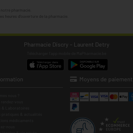
s notre pharmacie.
s heures d’ouverture de la pharmacie.
Pharmacie Discry - Laurent Detry
Télécharger l’app mobile de MaPharmacie.be
formation
Moyens de paiement
mes nous ?
e rendez-vous
 & Laboratoires
s pratiques & actualités
tions médicaments
tez-nous
 légales & vie privée