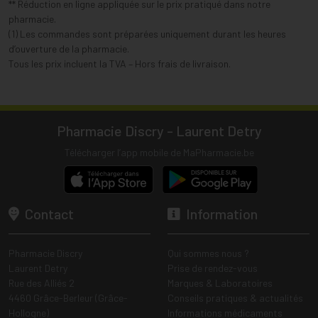
** Réduction en ligne appliquée sur le prix pratiqué dans notre
pharmacie.
(1) Les commandes sont préparées uniquement durant les heures
d’ouverture de la pharmacie.
Tous les prix incluent la TVA – Hors frais de livraison.
Pharmacie Discry - Laurent Detry
Télécharger l’app mobile de MaPharmacie.be
Contact
Information
Pharmacie Discry
Qui sommes nous ?
Laurent Detry
Prise de rendez-vous
Rue des Alliés 2
Marques & Laboratoires
4460 Grâce-Berleur (Grâce-
Conseils pratiques & actualités
Hollogne)
Informations médicaments