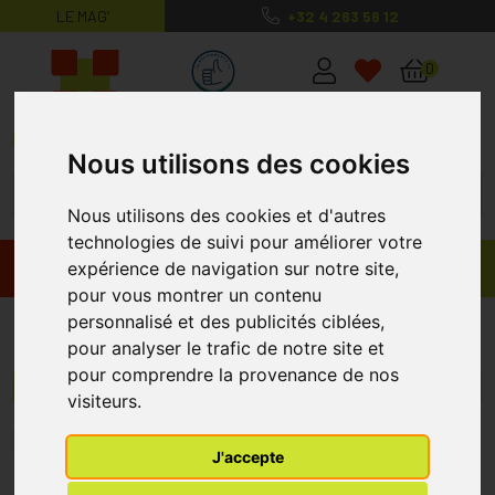
LE MAG’
+32 4 263 56 12
MaPharmacie.be ma santé, mes conse
0
Nous utilisons des cookies
Nous utilisons des cookies et d'autres
technologies de suivi pour améliorer votre
expérience de navigation sur notre site,
Promos
Produits
pour vous montrer un contenu
personnalisé et des publicités ciblées,
Foliodress
pour analyser le trafic de notre site et
pour comprendre la provenance de nos
Menu/Filtres
visiteurs.
1
J'accepte