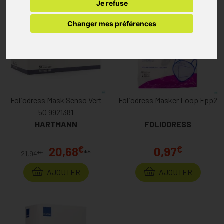
Je refuse
Changer mes préférences
Foliodress Mask Senso Vert
Foliodress Masker Loop Fpp2
50 9921381
HARTMANN
FOLIODRESS
€
€
20,68
0,97
**
€
21,94
*
AJOUTER
AJOUTER