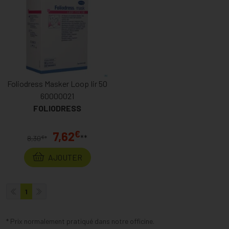
Foliodress Masker Loop Iir 50
60000021
FOLIODRESS
€
7,62
**
€
8,30
*
AJOUTER
1
* Prix normalement pratiqué dans notre officine.