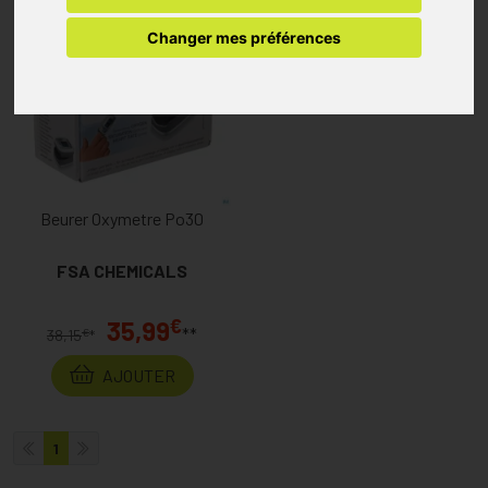
Changer mes préférences
Beurer Oxymetre Po30
FSA CHEMICALS
€
35,99
**
€
38,15
*
AJOUTER
1