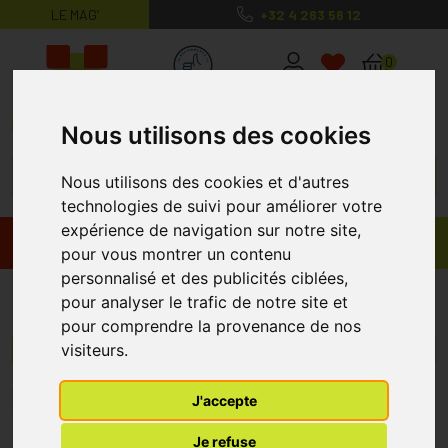
LE MAG’
+32 4 263 56 12
MaPharmacie.be ma santé, mes conse
0
Nous utilisons des cookies
Nous utilisons des cookies et d'autres
technologies de suivi pour améliorer votre
expérience de navigation sur notre site,
Promos
Produits
pour vous montrer un contenu
personnalisé et des publicités ciblées,
FSA Chemicals
pour analyser le trafic de notre site et
pour comprendre la provenance de nos
visiteurs.
Menu/Filtres
J'accepte
1
Je refuse