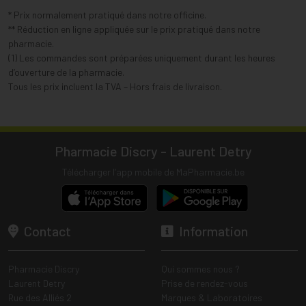
* Prix normalement pratiqué dans notre officine.
** Réduction en ligne appliquée sur le prix pratiqué dans notre
pharmacie.
(1) Les commandes sont préparées uniquement durant les heures
d’ouverture de la pharmacie.
Tous les prix incluent la TVA – Hors frais de livraison.
Pharmacie Discry - Laurent Detry
Télécharger l’app mobile de MaPharmacie.be
Contact
Information
Pharmacie Discry
Qui sommes nous ?
Laurent Detry
Prise de rendez-vous
Rue des Alliés 2
Marques & Laboratoires