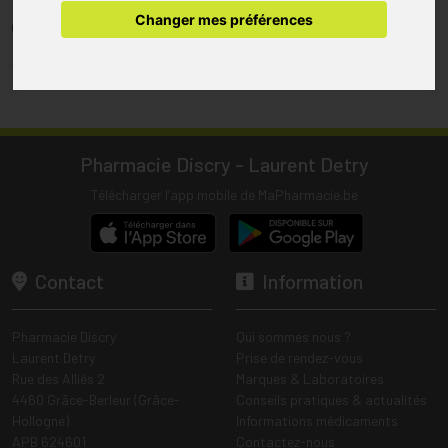
pharmacie.
Changer mes préférences
(1) Les commandes sont préparées uniquement durant les heures
d’ouverture de la pharmacie.
Tous les prix incluent la TVA – Hors frais de livraison.
Pharmacie Discry - Laurent Detry
Télécharger l’app mobile de MaPharmacie.be
Contact
Information
Pharmacie Discry
Qui sommes nous ?
Laurent Detry
Prise de rendez-vous
Rue des Alliés 2
Marques & Laboratoires
4460 Grâce-Berleur (Grâce-
Conseils pratiques & actualités
Hollogne)
Informations médicaments
APB 624601
Contactez-nous