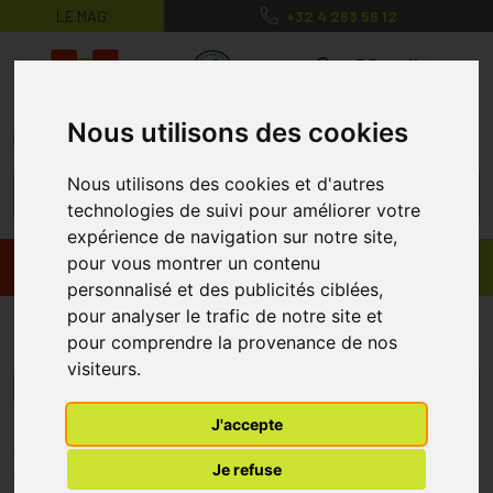
LE MAG’
+32 4 263 56 12
MaPharmacie.be ma santé, mes conse
0
Nous utilisons des cookies
Nous utilisons des cookies et d'autres
technologies de suivi pour améliorer votre
expérience de navigation sur notre site,
pour vous montrer un contenu
Promos
Produits
personnalisé et des publicités ciblées,
pour analyser le trafic de notre site et
Fytofarma
pour comprendre la provenance de nos
visiteurs.
Menu/Filtres
J'accepte
* Prix normalement pratiqué dans notre officine.
Je refuse
** Réduction en ligne appliquée sur le prix pratiqué dans notre