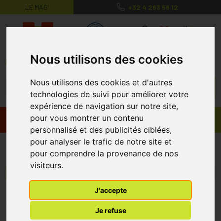
LE MAG’
+32 4 263 56 12
MaPharmacie.be ma santé, mes conse
0
Nous utilisons des cookies
Nous utilisons des cookies et d'autres
technologies de suivi pour améliorer votre
expérience de navigation sur notre site,
pour vous montrer un contenu
Promos
Produits
personnalisé et des publicités ciblées,
pour analyser le trafic de notre site et
Gedeon Richter
pour comprendre la provenance de nos
visiteurs.
Menu/Filtres
J'accepte
* Prix normalement pratiqué dans notre officine.
Je refuse
** Réduction en ligne appliquée sur le prix pratiqué dans notre