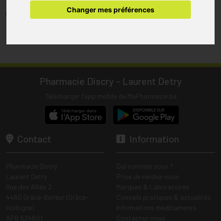
pharmacie.
Changer mes préférences
(1) Les commandes sont préparées uniquement durant les heures
d’ouverture de la pharmacie.
Tous les prix incluent la TVA – Hors frais de livraison.
Pharmacie Discry - Laurent Detry
Télécharger l’app mobile de MaPharmacie.be
Contact
Information
Pharmacie Discry
Qui sommes nous ?
Laurent Detry
Prise de rendez-vous
Rue des Alliés 2
Marques & Laboratoires
4460 Grâce-Berleur (Grâce-
Conseils pratiques & actualités
Hollogne)
Informations médicaments
APB 624601
Contactez-nous