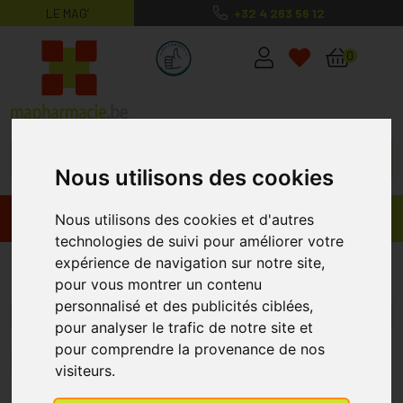
LE MAG’
+32 4 263 56 12
MaPharmacie.be ma santé, mes conse
0
Nous utilisons des cookies
Promos
Produits
Nous utilisons des cookies et d'autres
technologies de suivi pour améliorer votre
expérience de navigation sur notre site,
Gehwol
pour vous montrer un contenu
personnalisé et des publicités ciblées,
Menu/Filtres
pour analyser le trafic de notre site et
pour comprendre la provenance de nos
1
2
3
4
5
visiteurs.