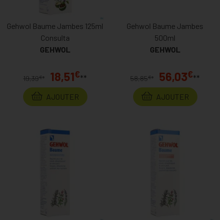
Gehwol Baume Jambes 125ml
Gehwol Baume Jambes
Consulta
500ml
GEHWOL
GEHWOL
€
€
18,51
56,03
**
**
€
€
19,39
*
58,85
*
AJOUTER
AJOUTER