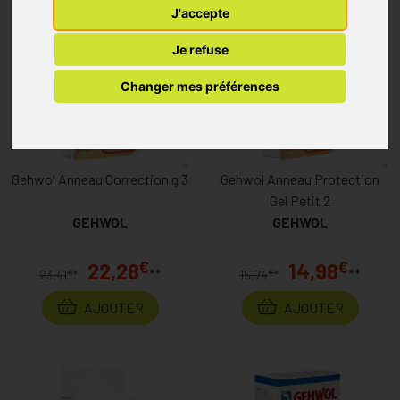
J'accepte
Je refuse
Changer mes préférences
Gehwol Anneau Correction g 3
Gehwol Anneau Protection
Gel Petit 2
GEHWOL
GEHWOL
€
€
22,28
14,98
**
**
€
€
23,41
*
15,74
*
AJOUTER
AJOUTER