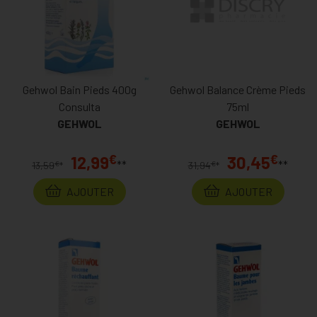
Gehwol Bain Pieds 400g
Gehwol Balance Crème Pieds
Consulta
75ml
GEHWOL
GEHWOL
€
€
12,99
30,45
**
**
€
€
13,59
*
31,94
*
AJOUTER
AJOUTER