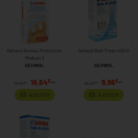
Gehwol Anneau Protection
Gehwol Bain Pieds 400 G
Medium 2
GEHWOL
GEHWOL
€
€
16,64
9,96
**
**
€
€
17,48
*
10,52
*
AJOUTER
AJOUTER