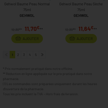
Gehwol Baume Peau Normal
Gehwol Baume Peau Sèche
75ml
75ml
GEHWOL
GEHWOL
€
€
11,70
11,64
**
**
€
€
12,30
*
12,30
*
AJOUTER
AJOUTER
1
2
3
4
5
* Prix normalement pratiqué dans notre officine.
** Réduction en ligne appliquée sur le prix pratiqué dans notre
pharmacie.
(1) Les commandes sont préparées uniquement durant les heures
d’ouverture de la pharmacie.
Tous les prix incluent la TVA – Hors frais de livraison.