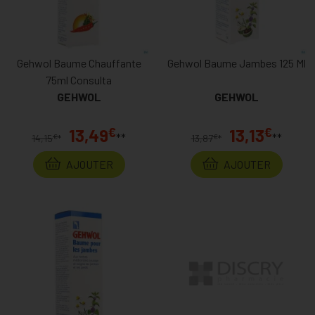
Gehwol Baume Chauffante
Gehwol Baume Jambes 125 Ml
75ml Consulta
GEHWOL
GEHWOL
€
€
13,49
13,13
**
**
€
€
14,15
*
13,87
*
AJOUTER
AJOUTER