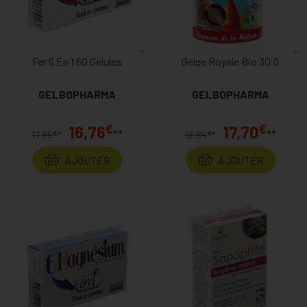
Fer 6 En 1 60 Gélules
Gelee Royale Bio 30 G
GELBOPHARMA
GELBOPHARMA
€
€
16,76
17,70
**
**
€
€
17,85
*
18,84
*
AJOUTER
AJOUTER