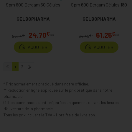
Spm 600 Dergam 60 Gélules
Spm 600 Dergam Gélules 180
GELBOPHARMA
GELBOPHARMA
€
€
24,70
61,25
**
**
€
€
26,14
*
64,49
*
AJOUTER
AJOUTER
1
2
* Prix normalement pratiqué dans notre officine.
** Réduction en ligne appliquée sur le prix pratiqué dans notre
pharmacie.
(1) Les commandes sont préparées uniquement durant les heures
d’ouverture de la pharmacie.
Tous les prix incluent la TVA – Hors frais de livraison.