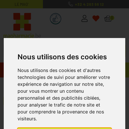
LE MAG’
+32 4 263 56 12
MaPharmacie.be ma santé, mes conse
0
Nous utilisons des cookies
Promos
Produits
Nous utilisons des cookies et d'autres
technologies de suivi pour améliorer votre
expérience de navigation sur notre site,
Gelbopharma
pour vous montrer un contenu
personnalisé et des publicités ciblées,
Menu/Filtres
pour analyser le trafic de notre site et
pour comprendre la provenance de nos
1
2
visiteurs.