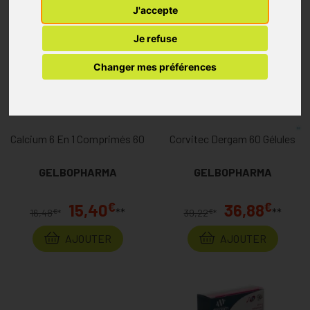
J'accepte
Je refuse
Changer mes préférences
Calcium 6 En 1 Comprimés 60
Corvitec Dergam 60 Gélules
GELBOPHARMA
GELBOPHARMA
€
€
15,40
36,88
**
**
€
€
16,48
*
39,22
*
AJOUTER
AJOUTER