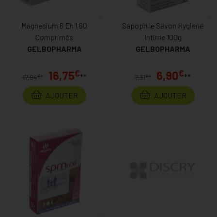
Magnesium 6 En 1 60
Sapophile Savon Hygiene
Comprimés
Intime 100g
GELBOPHARMA
GELBOPHARMA
€
€
16,75
6,90
**
**
€
€
17,84
*
7,31
*
AJOUTER
AJOUTER