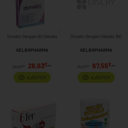
Donalis Dergam 60 Gélules
Donalis Dergam Gélules 180
GELBOPHARMA
GELBOPHARMA
€
€
26,63
67,55
**
**
€
€
28,31
*
71,27
*
AJOUTER
AJOUTER