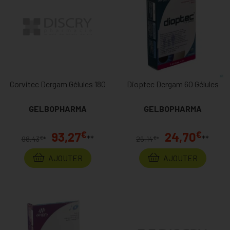
Corvitec Dergam Gélules 180
Dioptec Dergam 60 Gélules
GELBOPHARMA
GELBOPHARMA
€
€
93,27
24,70
**
**
€
€
98,43
*
26,14
*
AJOUTER
AJOUTER