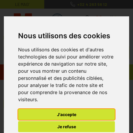
LE MAG’
+32 4 263 56 12
MaPharmacie.be ma santé, mes conse
0
Nous utilisons des cookies
Nous utilisons des cookies et d'autres
technologies de suivi pour améliorer votre
expérience de navigation sur notre site,
pour vous montrer un contenu
Promos
Produits
personnalisé et des publicités ciblées,
pour analyser le trafic de notre site et
Geryline Cosmetics
pour comprendre la provenance de nos
visiteurs.
Menu/Filtres
J'accepte
* Prix normalement pratiqué dans notre officine.
Je refuse
** Réduction en ligne appliquée sur le prix pratiqué dans notre