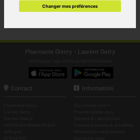
pharmacie.
Changer mes préférences
(1) Les commandes sont préparées uniquement durant les heures
d’ouverture de la pharmacie.
Tous les prix incluent la TVA – Hors frais de livraison.
Pharmacie Discry - Laurent Detry
Télécharger l’app mobile de MaPharmacie.be
Contact
Information
Pharmacie Discry
Qui sommes nous ?
Laurent Detry
Prise de rendez-vous
Rue des Alliés 2
Marques & Laboratoires
4460 Grâce-Berleur (Grâce-
Conseils pratiques & actualités
Hollogne)
Informations médicaments
APB 624601
Contactez-nous