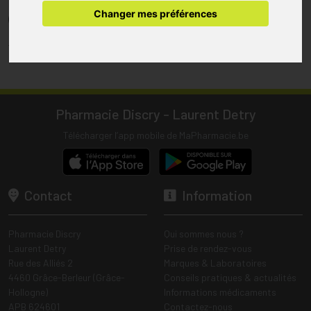
pharmacie.
Changer mes préférences
(1) Les commandes sont préparées uniquement durant les heures
d’ouverture de la pharmacie.
Tous les prix incluent la TVA – Hors frais de livraison.
Pharmacie Discry - Laurent Detry
Télécharger l’app mobile de MaPharmacie.be
Contact
Information
Pharmacie Discry
Qui sommes nous ?
Laurent Detry
Prise de rendez-vous
Rue des Alliés 2
Marques & Laboratoires
4460 Grâce-Berleur (Grâce-
Conseils pratiques & actualités
Hollogne)
Informations médicaments
APB 624601
Contactez-nous