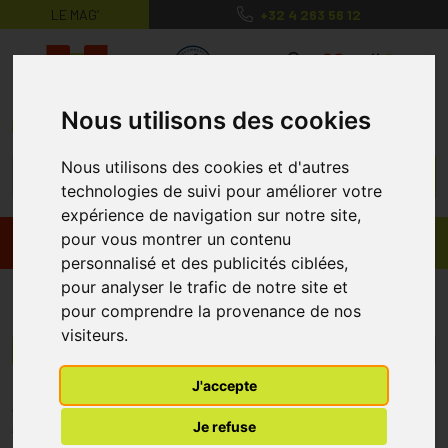
LE MAG’
+32 4 263 56 12
MaPharmacie.be ma santé, mes conse
0
Nous utilisons des cookies
Nous utilisons des cookies et d'autres
technologies de suivi pour améliorer votre
expérience de navigation sur notre site,
pour vous montrer un contenu
Promos
Produits
personnalisé et des publicités ciblées,
pour analyser le trafic de notre site et
Gilead
pour comprendre la provenance de nos
visiteurs.
Menu/Filtres
J'accepte
* Prix normalement pratiqué dans notre officine.
Je refuse
** Réduction en ligne appliquée sur le prix pratiqué dans notre