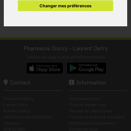
pharmacie.
Changer mes préférences
(1) Les commandes sont préparées uniquement durant les heures
d’ouverture de la pharmacie.
Tous les prix incluent la TVA – Hors frais de livraison.
Pharmacie Discry - Laurent Detry
Télécharger l’app mobile de MaPharmacie.be
Contact
Information
Pharmacie Discry
Qui sommes nous ?
Laurent Detry
Prise de rendez-vous
Rue des Alliés 2
Marques & Laboratoires
4460 Grâce-Berleur (Grâce-
Conseils pratiques & actualités
Hollogne)
Informations médicaments
APB 624601
Contactez-nous