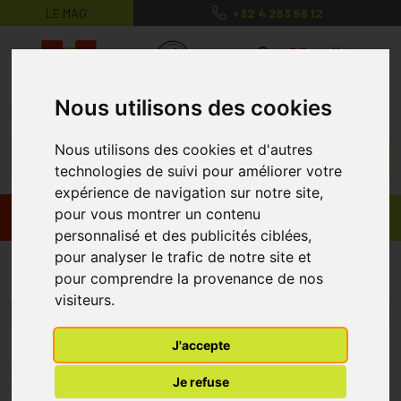
LE MAG’
+32 4 263 56 12
MaPharmacie.be ma santé, mes conse
0
Nous utilisons des cookies
Nous utilisons des cookies et d'autres
technologies de suivi pour améliorer votre
expérience de navigation sur notre site,
pour vous montrer un contenu
Promos
Produits
personnalisé et des publicités ciblées,
pour analyser le trafic de notre site et
Ginseng Coffee
pour comprendre la provenance de nos
visiteurs.
Menu/Filtres
J'accepte
* Prix normalement pratiqué dans notre officine.
Je refuse
** Réduction en ligne appliquée sur le prix pratiqué dans notre