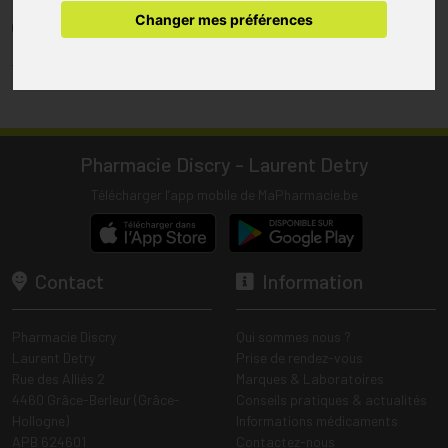
pharmacie.
Changer mes préférences
(1) Les commandes sont préparées uniquement durant les heures
d’ouverture de la pharmacie.
Tous les prix incluent la TVA – Hors frais de livraison.
Pharmacie Discry - Laurent Detry
Télécharger l’app mobile de MaPharmacie.be
Contact
Information
Pharmacie Discry
Qui sommes nous ?
Laurent Detry
Prise de rendez-vous
Rue des Alliés 2
Marques & Laboratoires
4460 Grâce-Berleur (Grâce-
Conseils pratiques & actualités
Hollogne)
Informations médicaments
APB 624601
Contactez-nous