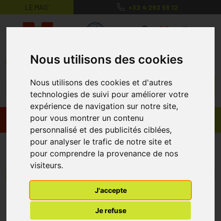
LE MAG’
+32 4 263 56 12
MaPharmacie.be ma santé, mes conse
0
Nous utilisons des cookies
Nous utilisons des cookies et d'autres
technologies de suivi pour améliorer votre
expérience de navigation sur notre site,
pour vous montrer un contenu
Promos
Produits
personnalisé et des publicités ciblées,
pour analyser le trafic de notre site et
Glenwood
pour comprendre la provenance de nos
visiteurs.
Menu/Filtres
J'accepte
* Prix normalement pratiqué dans notre officine.
Je refuse
** Réduction en ligne appliquée sur le prix pratiqué dans notre