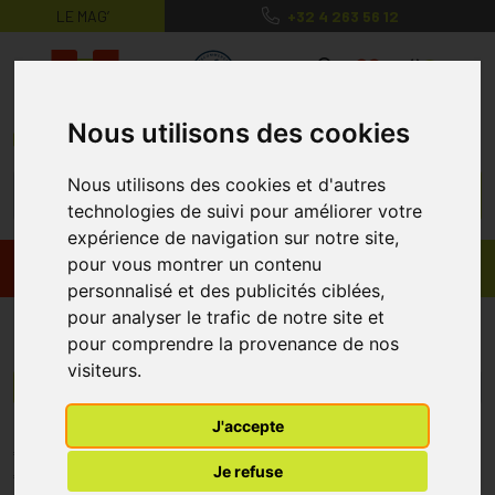
LE MAG’
+32 4 263 56 12
MaPharmacie.be ma santé, mes conse
0
Nous utilisons des cookies
Nous utilisons des cookies et d'autres
technologies de suivi pour améliorer votre
expérience de navigation sur notre site,
pour vous montrer un contenu
Promos
Produits
personnalisé et des publicités ciblées,
pour analyser le trafic de notre site et
GO Gemmo
pour comprendre la provenance de nos
visiteurs.
Menu/Filtres
J'accepte
* Prix normalement pratiqué dans notre officine.
Je refuse
** Réduction en ligne appliquée sur le prix pratiqué dans notre