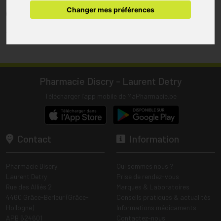
pharmacie.
Changer mes préférences
(1) Les commandes sont préparées uniquement durant les heures
d’ouverture de la pharmacie.
Tous les prix incluent la TVA – Hors frais de livraison.
Pharmacie Discry - Laurent Detry
Télécharger l’app mobile de MaPharmacie.be
Contact
Information
Pharmacie Discry
Qui sommes nous ?
Laurent Detry
Prise de rendez-vous
Rue des Alliés 2
Marques & Laboratoires
4460 Grâce-Berleur (Grâce-
Conseils pratiques & actualités
Hollogne)
Informations médicaments
APB 624601
Contactez-nous