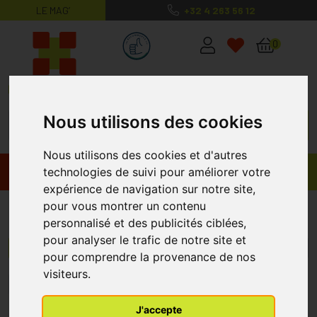
LE MAG’
+32 4 263 56 12
MaPharmacie.be ma santé, mes conse
0
Nous utilisons des cookies
Nous utilisons des cookies et d'autres
Promos
Produits
technologies de suivi pour améliorer votre
expérience de navigation sur notre site,
pour vous montrer un contenu
Grethers
personnalisé et des publicités ciblées,
pour analyser le trafic de notre site et
Menu/Filtres
pour comprendre la provenance de nos
visiteurs.
1
J'accepte