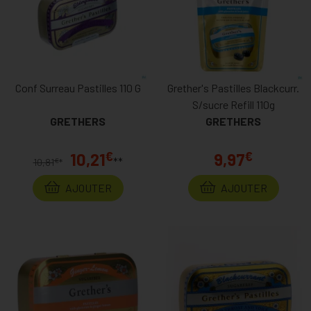
Conf Surreau Pastilles 110 G
Grether's Pastilles Blackcurr.
S/sucre Refill 110g
GRETHERS
GRETHERS
€
€
10,21
9,97
**
€
10,81
*
AJOUTER
AJOUTER