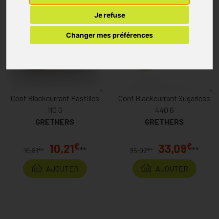
Je refuse
Changer mes préférences
Conf Blackcurrant Pastilles
Conf Blackcurrant Sugarless
110 G
440 G
GRETHERS
GRETHERS
€
€
10,21
33,09
**
**
€
€
10,81
*
35,02
*
AJOUTER
AJOUTER