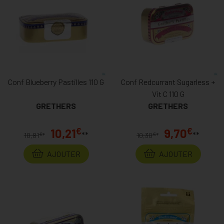
Conf Blueberry Pastilles 110 G
Conf Redcurrant Sugarless +
Vit C 110 G
GRETHERS
GRETHERS
€
€
10,21
9,70
**
**
€
€
10,81
*
10,30
*
AJOUTER
AJOUTER