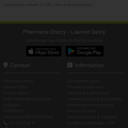
Tous les prix incluent la TVA – Hors frais de livraison.
Pharmacie Discry - Laurent Detry
Télécharger l’app mobile de MaPharmacie.be
Contact
Information
Pharmacie Discry
Qui sommes nous ?
Laurent Detry
Prise de rendez-vous
Rue des Alliés 2
Marques & Laboratoires
4460 Grâce-Berleur (Grâce-
Conseils pratiques & actualités
Hollogne)
Informations médicaments
APB 624601
Contactez-nous
N Entreprise BE0414.635.903
Mentions légales & vie privée
+32 4 263 56 12
Conditions générales - CGV