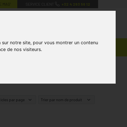
E MAG’
SERVICE CLIENT
+32 4 263 56 12
0
Mon
Mes
Mon
compte
favoris
panier
n sur notre site, pour vous montrer un contenu
Ventes
andagisterie
Vétérinaire
Marques
ce de nos visiteurs.
Privées