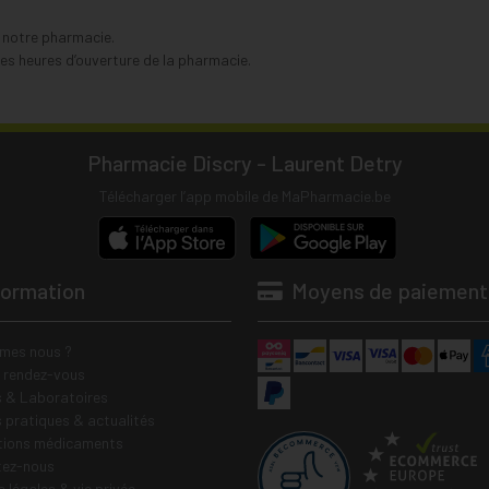
s notre pharmacie.
s heures d’ouverture de la pharmacie.
Pharmacie Discry - Laurent Detry
Télécharger l’app mobile de MaPharmacie.be
formation
Moyens de paiement
mes nous ?
e rendez-vous
 & Laboratoires
s pratiques & actualités
tions médicaments
tez-nous
 légales & vie privée