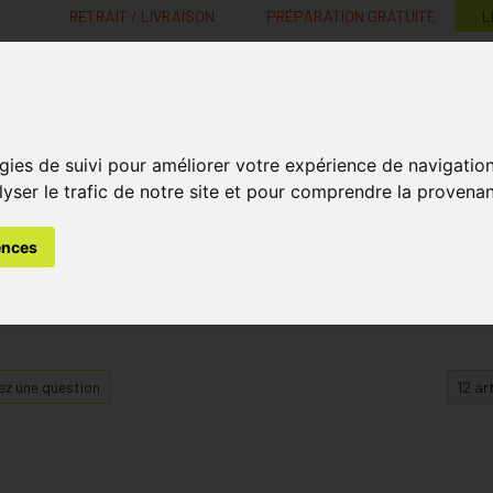
RETRAIT / LIVRAISON
PRÉPARATION GRATUITE
L
MaPharmacie.be ma santé, mes conseils, mes prix
gies de suivi pour améliorer votre expérience de navigatio
Nutrition -
Soins Bébé et
Médecines
Minceur
B
lyser le trafic de notre site et pour comprendre la provenan
Vitamines
Grossesse
naturelles
ences
z une question