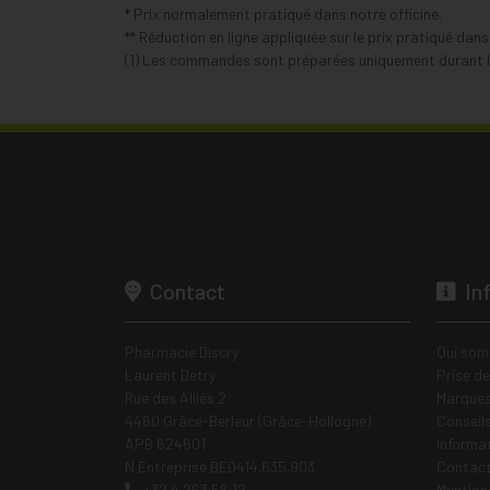
* Prix normalement pratiqué dans notre officine.
** Réduction en ligne appliquée sur le prix pratiqué dan
(1) Les commandes sont préparées uniquement durant le
Contact
In
Pharmacie Discry
Qui som
Laurent Detry
Prise d
Rue des Alliés 2
Marques
4460 Grâce-Berleur (Grâce-Hollogne)
Conseil
APB 624601
Informa
N Entreprise BE0414.635.903
Contac
+32 4 263 56 12
Mentions