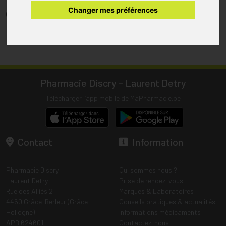
pharmacie.
Changer mes préférences
(1) Les commandes sont préparées uniquement durant les heures
d’ouverture de la pharmacie.
Tous les prix incluent la TVA – Hors frais de livraison.
Pharmacie Discry - Laurent Detry
Télécharger l’app mobile de MaPharmacie.be
Contact
Information
Pharmacie Discry
Qui sommes nous ?
Laurent Detry
Prise de rendez-vous
Rue des Alliés 2
Marques & Laboratoires
4460 Grâce-Berleur (Grâce-
Conseils pratiques & actualités
Hollogne)
Informations médicaments
APB 624601
Contactez-nous