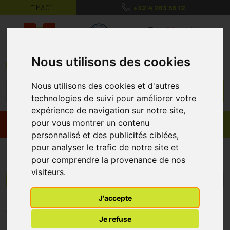
LE MAG’
+32 4 263 56 12
MaPharmacie.be ma santé, mes conse
0
Nous utilisons des cookies
Nous utilisons des cookies et d'autres
technologies de suivi pour améliorer votre
expérience de navigation sur notre site,
pour vous montrer un contenu
Promos
Produits
personnalisé et des publicités ciblées,
pour analyser le trafic de notre site et
H3
pour comprendre la provenance de nos
visiteurs.
Menu/Filtres
J'accepte
* Prix normalement pratiqué dans notre officine.
Je refuse
** Réduction en ligne appliquée sur le prix pratiqué dans notre