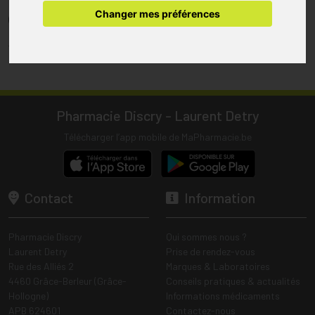
pharmacie.
Changer mes préférences
(1) Les commandes sont préparées uniquement durant les heures
d’ouverture de la pharmacie.
Tous les prix incluent la TVA – Hors frais de livraison.
Pharmacie Discry - Laurent Detry
Télécharger l’app mobile de MaPharmacie.be
Contact
Information
Pharmacie Discry
Qui sommes nous ?
Laurent Detry
Prise de rendez-vous
Rue des Alliés 2
Marques & Laboratoires
4460 Grâce-Berleur (Grâce-
Conseils pratiques & actualités
Hollogne)
Informations médicaments
APB 624601
Contactez-nous