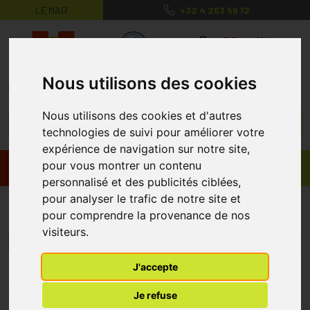
LE MAG’
+32 4 263 56 12
MaPharmacie.be ma santé, mes conse
0
Nous utilisons des cookies
Nous utilisons des cookies et d'autres
technologies de suivi pour améliorer votre
expérience de navigation sur notre site,
pour vous montrer un contenu
Promos
Produits
personnalisé et des publicités ciblées,
pour analyser le trafic de notre site et
Healavis
pour comprendre la provenance de nos
visiteurs.
Menu/Filtres
J'accepte
* Prix normalement pratiqué dans notre officine.
Je refuse
** Réduction en ligne appliquée sur le prix pratiqué dans notre