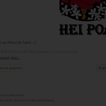
s au Monoi de Tahiti :-)
1976, le Monoï HEI POA partage la vie des Français.
plage ou à la ville, cette petite bouteille aujourd’hui culte, distille s
ge et à l’exotisme.
z une question
vrez l’essence de la Polynésie avec le Monoï original dans sa petite
 son coucher de soleil évocateur et ses parfums de rêve. Entrez da
s notre pharmacie.
s heures d’ouverture de la pharmacie.