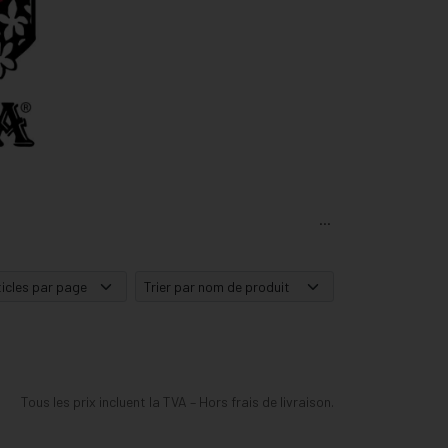
on parfum envoûtant et sensuel, véritable invitation
 bouteille de sirop, reconnaissable entre tous
ns le voyage…
Tous les prix incluent la TVA – Hors frais de livraison.