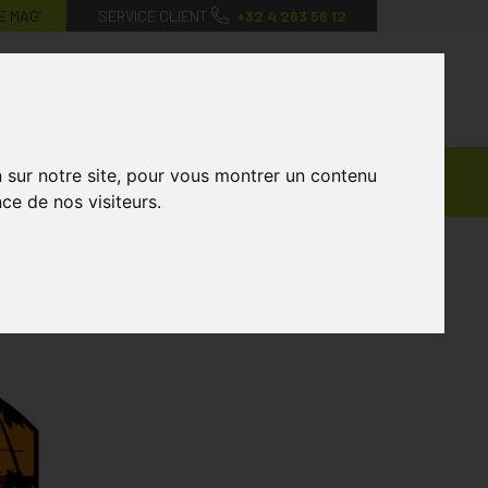
E MAG’
SERVICE CLIENT
+32 4 263 56 12
0
Mon
Mes
Mon
compte
favoris
panier
Ventes
n sur notre site, pour vous montrer un contenu
andagisterie
Vétérinaire
Marques
Privées
ce de nos visiteurs.