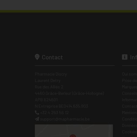
Contact
In
Pharmacie Discry
Qui som
Laurent Detry
Prise d
Rue des Alliés 2
Marques
4460 Grâce-Berleur (Grâce-Hollogne)
Conseil
APB 624601
Informa
N Entreprise BE0414.635.903
Contac
+32 4 263 56 12
Mentions
support
@
mapharmacie.be
Conditi
Données
Cookies