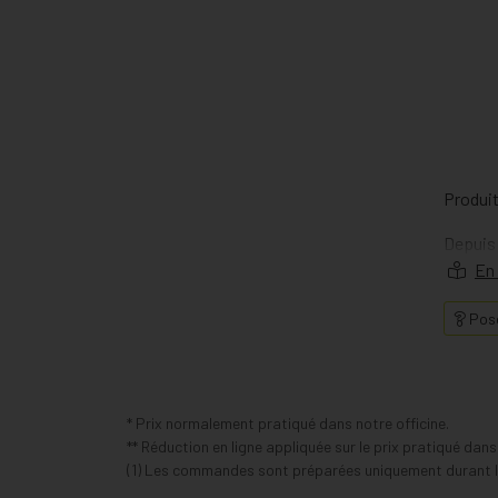
Produit
Depuis 
Sur la 
au voya
Pose
Redécou
grâce à
* Prix normalement pratiqué dans notre officine.
** Réduction en ligne appliquée sur le prix pratiqué dan
(1) Les commandes sont préparées uniquement durant le