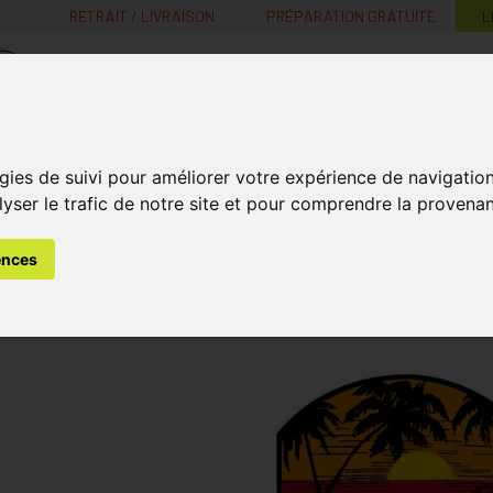
RETRAIT / LIVRAISON
PRÉPARATION GRATUITE
L
MaPharmacie.be ma santé, mes conseils, mes prix
Nutrition -
Soins Bébé et
Médecines
gies de suivi pour améliorer votre expérience de navigatio
Minceur
B
Vitamines
Grossesse
naturelles
lyser le trafic de notre site et pour comprendre la provenan
ences