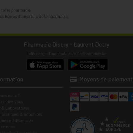
s notre pharmacie.
s heures d’ouverture de la pharmacie.
Pharmacie Discry - Laurent Detry
Télécharger l’app mobile de MaPharmacie.be
formation
Moyens de paiement
mes nous ?
e rendez-vous
 & Laboratoires
s pratiques & actualités
tions médicaments
tez-nous
 légales & vie privée