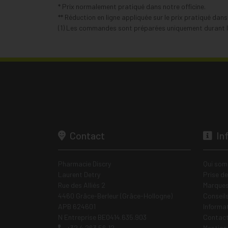
* Prix normalement pratiqué dans notre officine.
** Réduction en ligne appliquée sur le prix pratiqué dan
(1) Les commandes sont préparées uniquement durant le
Contact
In
Pharmacie Discry
Qui som
Laurent Detry
Prise d
Rue des Alliés 2
Marques
4460 Grâce-Berleur (Grâce-Hollogne)
Conseil
APB 624601
Informa
N Entreprise BE0414.635.903
Contac
+32 4 263 56 12
Mentions