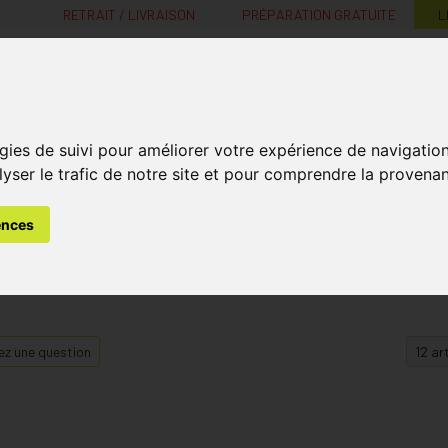
RETRAIT / LIVRAISON
PRÉPARATION GRATUITE
L
MaPharmacie.be ma santé, mes conseils, mes prix
gies de suivi pour améliorer votre expérience de navigatio
Nutrition -
Soins Bébé et
Médecines
Minceur
B
lyser le trafic de notre site et pour comprendre la provenan
Vitamines
Grossesse
naturelles
ences
z une question