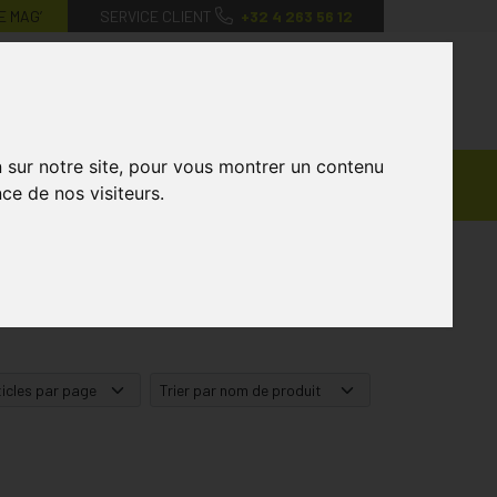
E MAG’
SERVICE CLIENT
+32 4 263 56 12
0
Mon
Mes
Mon
compte
favoris
panier
n sur notre site, pour vous montrer un contenu
Ventes
andagisterie
Vétérinaire
Marques
ce de nos visiteurs.
Privées