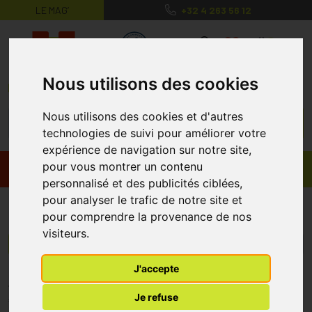
LE MAG’
+32 4 263 56 12
MaPharmacie.be ma santé, mes conse
0
Nous utilisons des cookies
Nous utilisons des cookies et d'autres
technologies de suivi pour améliorer votre
expérience de navigation sur notre site,
pour vous montrer un contenu
Promos
Produits
personnalisé et des publicités ciblées,
pour analyser le trafic de notre site et
Hemp Organics
pour comprendre la provenance de nos
visiteurs.
Menu/Filtres
J'accepte
* Prix normalement pratiqué dans notre officine.
Je refuse
** Réduction en ligne appliquée sur le prix pratiqué dans notre