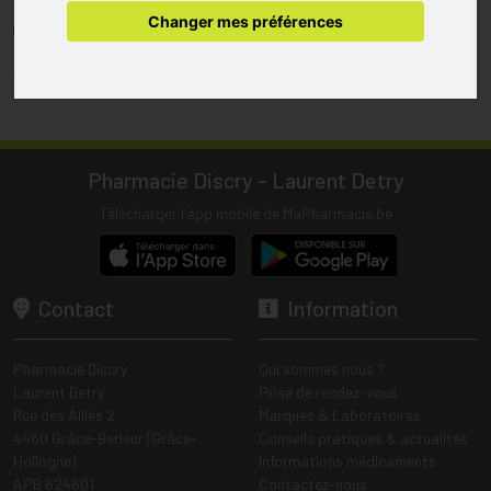
pharmacie.
Changer mes préférences
(1) Les commandes sont préparées uniquement durant les heures
d’ouverture de la pharmacie.
Tous les prix incluent la TVA – Hors frais de livraison.
Pharmacie Discry - Laurent Detry
Télécharger l’app mobile de MaPharmacie.be
Contact
Information
Pharmacie Discry
Qui sommes nous ?
Laurent Detry
Prise de rendez-vous
Rue des Alliés 2
Marques & Laboratoires
4460 Grâce-Berleur (Grâce-
Conseils pratiques & actualités
Hollogne)
Informations médicaments
APB 624601
Contactez-nous