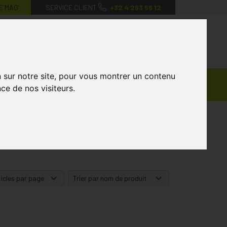
E MAG’
SERVICE CLIENT
+32 4 263 56 12
0
Mon
Mes
Mon
compte
favoris
panier
n sur notre site, pour vous montrer un contenu
Ventes
andagisterie
Vétérinaire
Marques
ce de nos visiteurs.
Privées