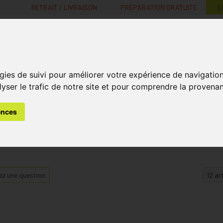
RETRAIT / LIVRAISON
PRÉPARATION GRATUITE
L
MaPharmacie.be ma santé, mes conseils, mes prix
gies de suivi pour améliorer votre expérience de navigatio
Nutrition -
Soins Bébé et
Médecines
Minceur
B
lyser le trafic de notre site et pour comprendre la provenan
Vitamines
Grossesse
naturelles
ences
z une question