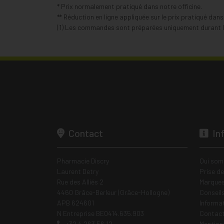
* Prix normalement pratiqué dans notre officine.
** Réduction en ligne appliquée sur le prix pratiqué dan
(1) Les commandes sont préparées uniquement durant le
Contact
In
Pharmacie Discry
Qui som
Laurent Detry
Prise d
Rue des Alliés 2
Marques
4460 Grâce-Berleur (Grâce-Hollogne)
Conseil
APB 624601
Informa
N Entreprise BE0414.635.903
Contac
+32 4 263 56 12
Mentions