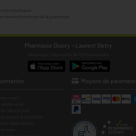
s notre pharmacie.
s heures d’ouverture de la pharmacie.
Pharmacie Discry - Laurent Detry
Télécharger l’app mobile de MaPharmacie.be
formation
Moyens de paiement
mes nous ?
e rendez-vous
 & Laboratoires
s pratiques & actualités
tions médicaments
tez-nous
 légales & vie privée