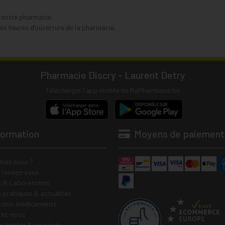
s notre pharmacie.
s heures d’ouverture de la pharmacie.
Pharmacie Discry - Laurent Detry
Télécharger l’app mobile de MaPharmacie.be
formation
Moyens de paiement
mes nous ?
e rendez-vous
 & Laboratoires
s pratiques & actualités
tions médicaments
tez-nous
 légales & vie privée