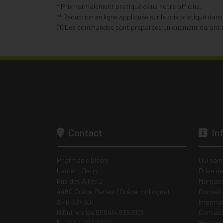
* Prix normalement pratiqué dans notre officine.
** Réduction en ligne appliquée sur le prix pratiqué dan
(1) Les commandes sont préparées uniquement durant le
Contact
In
Pharmacie Discry
Qui som
Laurent Detry
Prise d
Rue des Alliés 2
Marques
4460 Grâce-Berleur (Grâce-Hollogne)
Conseil
APB 624601
Informa
N Entreprise BE0414.635.903
Contac
+32 4 263 56 12
Mentions