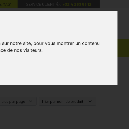
E MAG’
SERVICE CLIENT
+32 4 263 56 12
0
Mon
Mes
Mon
compte
favoris
panier
n sur notre site, pour vous montrer un contenu
Ventes
andagisterie
Vétérinaire
Marques
ce de nos visiteurs.
Privées