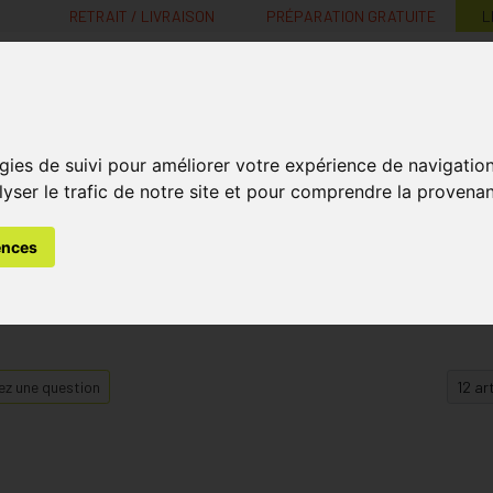
RETRAIT / LIVRAISON
PRÉPARATION GRATUITE
L
MaPharmacie.be ma santé, mes conseils, mes prix
gies de suivi pour améliorer votre expérience de navigatio
Nutrition -
Soins Bébé et
Médecines
Minceur
B
lyser le trafic de notre site et pour comprendre la provenan
Vitamines
Grossesse
naturelles
ences
z une question