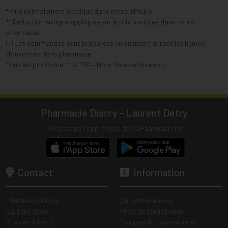
* Prix normalement pratiqué dans notre officine.
** Réduction en ligne appliquée sur le prix pratiqué dans notre
pharmacie.
(1) Les commandes sont préparées uniquement durant les heures
d’ouverture de la pharmacie.
Tous les prix incluent la TVA – Hors frais de livraison.
Pharmacie Discry - Laurent Detry
Télécharger l’app mobile de MaPharmacie.be
Contact
Information
Pharmacie Discry
Qui sommes nous ?
Laurent Detry
Prise de rendez-vous
Rue des Alliés 2
Marques & Laboratoires