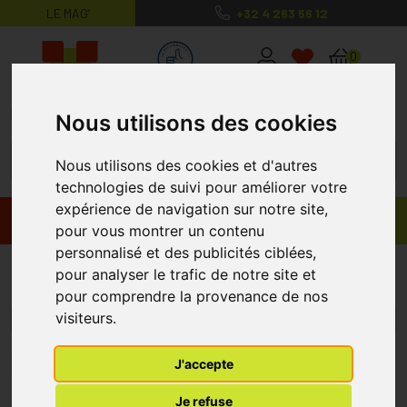
LE MAG’
+32 4 263 56 12
MaPharmacie.be ma santé, mes conse
0
Nous utilisons des cookies
Nous utilisons des cookies et d'autres
technologies de suivi pour améliorer votre
expérience de navigation sur notre site,
Promos
Produits
pour vous montrer un contenu
personnalisé et des publicités ciblées,
Honeywell
pour analyser le trafic de notre site et
pour comprendre la provenance de nos
visiteurs.
Menu/Filtres
J'accepte
1
Je refuse