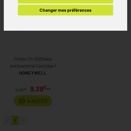
Changer mes préférences
Protec Ch-5000aba
Antibacterial Cartridge 1
HONEYWELL
€
9,39
**
€
9,99
*
AJOUTER
1