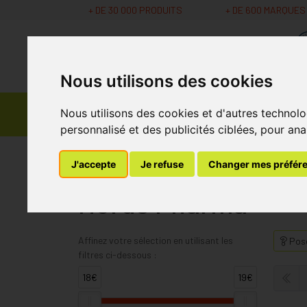
+ DE 30 000 PRODUITS
+ DE 600 MARQUES
Nous utilisons des cookies
Parapharmacie -
Nous utilisons des cookies et d'autres technolo
Promos
Médicaments
Cosmétiques
personnalisé et des publicités ciblées, pour ana
MaPharmacie.be
Horus Pharma
J'accepte
Je refuse
Changer mes préfér
Horus Pharma
Affinez votre sélection en utilisant les
Pose
filtres ci-dessous :
18€
19€