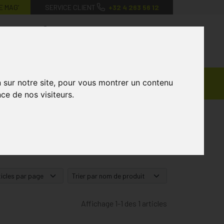
E MAG’
SERVICE CLIENT
+32 4 263 56 12
0
Mon
Mes
Mon
compte
favoris
panier
Ventes
n sur notre site, pour vous montrer un contenu
andagisterie
Vétérinaire
Marques
Privées
ce de nos visiteurs.
Affichage 1-1 des 1 articles