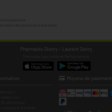
s notre pharmacie.
s heures d’ouverture de la pharmacie.
Pharmacie Discry - Laurent Detry
Télécharger l’app mobile de MaPharmacie.be
formation
Moyens de paiement
mes nous ?
e rendez-vous
 & Laboratoires
s pratiques & actualités