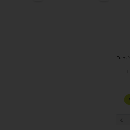
Treovi
H