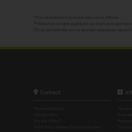
* Prix normalement pratiqué dans notre officine.
** Réduction en ligne appliquée sur le prix pratiqué dan
(1) Les commandes sont préparées uniquement durant le
Contact
In
Pharmacie Discry
Qui som
Laurent Detry
Prise d
Rue des Alliés 2
Marques
4460 Grâce-Berleur (Grâce-Hollogne)
Conseil