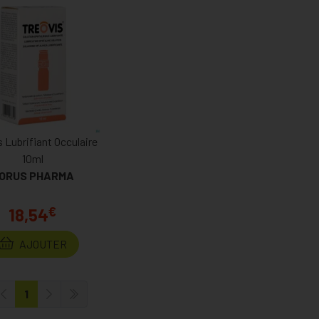
s Lubrifiant Occulaire
10ml
ORUS PHARMA
€
18,54
AJOUTER
1