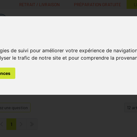
RETRAIT / LIVRAISON
PRÉPARATION GRATUITE
L
MaPharmacie.be ma santé, mes conseils, mes prix
Nutrition -
Soins Bébé et
Médecines
gies de suivi pour améliorer votre expérience de navigatio
Minceur
B
Vitamines
Grossesse
naturelles
lyser le trafic de notre site et pour comprendre la provenan
ences
z une question
1