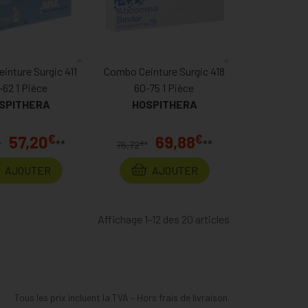
inture Surgic 411
Combo Ceinture Surgic 418
-62 1 Pièce
60-75 1 Pièce
SPITHERA
HOSPITHERA
€
€
57,20
69,88
**
**
€
*
76,72
*
AJOUTER
AJOUTER
Affichage 1-12 des 20 articles
Tous les prix incluent la TVA – Hors frais de livraison.