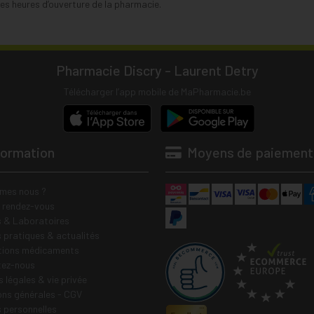
s heures d’ouverture de la pharmacie.
Pharmacie Discry - Laurent Detry
Télécharger l’app mobile de MaPharmacie.be
formation
Moyens de paiement
mes nous ?
e rendez-vous
 & Laboratoires
s pratiques & actualités
tions médicaments
tez-nous
 légales & vie privée
ons générales - CGV
 personnelles