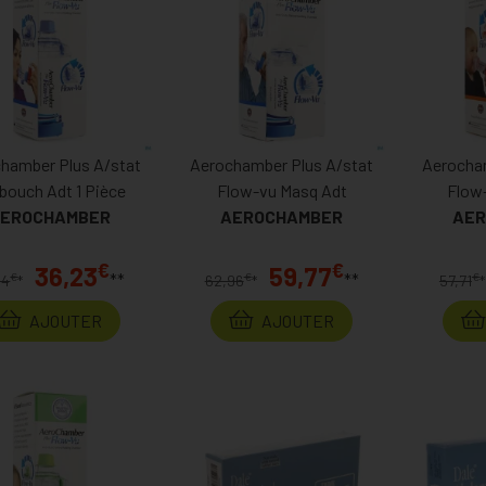
hamber Plus A/stat
Aerochamber Plus A/stat
Aerocham
ouch Adt 1 Pièce
Flow-vu Masq Adt
Flow
EROCHAMBER
AEROCHAMBER
AER
€
€
36,23
59,77
**
**
€
€
€
94
*
62,96
*
57,71
*
AJOUTER
AJOUTER