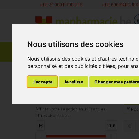
+ DE 30 000 PRODUITS
+ DE 600 MARQUES
Nous utilisons des cookies
Parapharmacie -
Promos
Médicaments
Cosmétiques
Nous utilisons des cookies et d'autres technolo
personnalisé et des publicités ciblées, pour ana
MaPharmacie.be
Hospithera
J'accepte
Je refuse
Changer mes préfér
Hospithera
Affinez votre sélection en utilisant les
Pose
filtres ci-dessous :
1€
110€