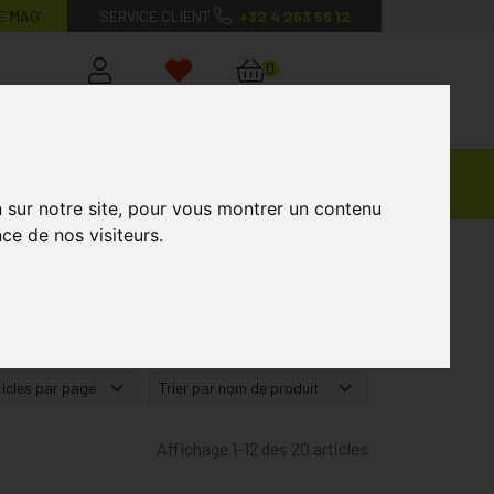
E MAG’
SERVICE CLIENT
+32 4 263 56 12
0
Mon
Mes
Mon
compte
favoris
panier
Ventes
andagisterie
Vétérinaire
Marques
Privées
n sur notre site, pour vous montrer un contenu
ce de nos visiteurs.
Affichage 1-12 des 20 articles