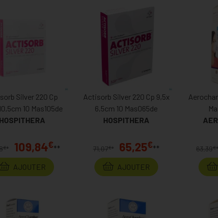
sorb Silver 220 Cp
Actisorb Silver 220 Cp 9,5x
Aerocham
10,5cm 10 Mas105de
6,5cm 10 Mas065de
Ma
HOSPITHERA
HOSPITHERA
AER
€
€
109,84
65,25
**
**
€
€
€
8
*
71,07
*
63,39
AJOUTER
AJOUTER