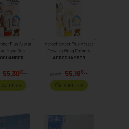
ber Plus A/stat
Aerochamber Plus A/stat
-vu Masq Beb
Flow-vu Masq Enfants
OCHAMBER
AEROCHAMBER
€
€
55,30
55,16
**
**
€
57,71
*
AJOUTER
AJOUTER