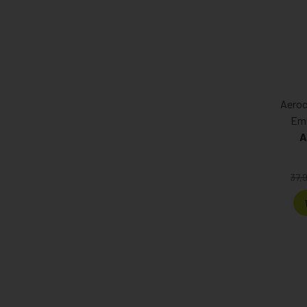
Aeroc
Emb
A
37,