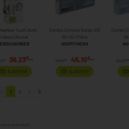
hamber Youth Avec
Combo Ceinture Surgic 410
Combo Ce
Embout Buccal
30-45 1 Pièce
46
EROCHAMBER
HOSPITHERA
HO
€
€
36,23
45,10
**
**
€
€
€
94
*
47,61
*
60,39
AJOUTER
AJOUTER
1
2
s notre pharmacie.