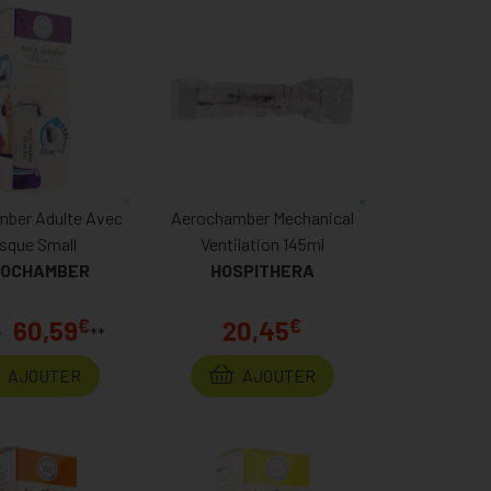
ber Adulte Avec
Aerochamber Mechanical
sque Small
Ventilation 145ml
OCHAMBER
HOSPITHERA
€
€
60,59
20,45
**
*
AJOUTER
AJOUTER