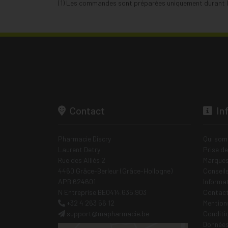
(1) Les commandes sont préparées uniquement durant le
Contact
In
Pharmacie Discry
Qui som
Laurent Detry
Prise d
Rue des Alliés 2
Marques
4460 Grâce-Berleur (Grâce-Hollogne)
Conseil
APB 624601
Informa
N Entreprise BE0414.635.903
Contac
+32 4 263 56 12
Mentions
support
@
mapharmacie.be
Conditi
Données