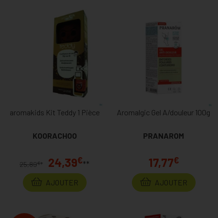
aromakids Kit Teddy 1 Pièce
Aromalgic Gel A/douleur 100g
KOORACHOO
PRANAROM
€
€
24,39
17,77
**
€
25,89
*
AJOUTER
AJOUTER