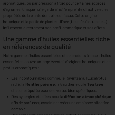
aromatiques, ou par pression à froid pour certaines écorces
d’agrumes. Chaque huile garde ainsi l’empreinte olfactive et les
propriétés de la plante dont elle est issue. Cette origine
botanique et la partie de plante utilisée (fleur, feuille, racine…)
influencent directement son profil aromatique et ses effets.
Une gamme d’huiles essentielles riche
en références de qualité
Notre gamme d’huiles essentielles et de produits à base d’huiles
essentielles couvre un large éventail d’origines botaniques et de
profils aromatiques :
Les incontournables comme, le
Ravintsara,
l’
Eucalyptus
radié
, la
M
enthe poivrée
, la
Gaulthérie
ou le
Tea tree
,
chacune réputée pour des vertus bien spécifiques.
Des synergies étudiées pour la
diffusion atmosphérique
afin de parfumer, assainir et créer une ambiance olfactive
agréable.
Des compositions spécifiques, sélectionnées pour leur