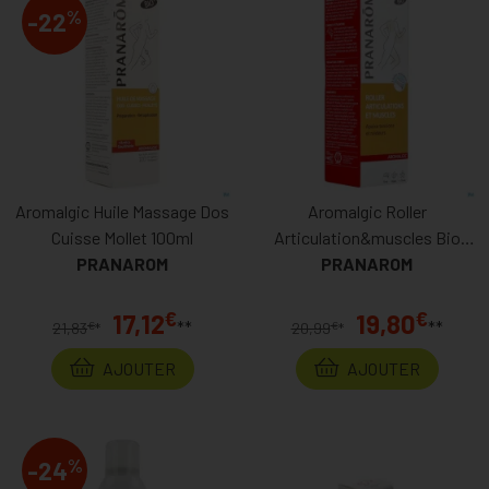
%
-22
Aromalgic Huile Massage Dos
Aromalgic Roller
Cuisse Mollet 100ml
Articulation&muscles Bio
PRANAROM
PRANAROM
Eco 75ml
€
€
17,12
19,80
**
**
€
€
21,83
*
20,99
*
AJOUTER
AJOUTER
%
-24