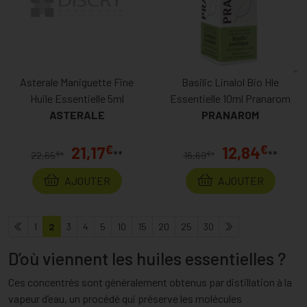
Asterale Maniguette Fine
Basilic Linalol Bio Hle
Huile Essentielle 5ml
Essentielle 10ml Pranarom
ASTERALE
PRANAROM
€
€
21,17
12,84
**
**
€
€
22,65
*
16,69
*
AJOUTER
AJOUTER
1
2
3
4
5
10
15
20
25
30
D’où viennent les huiles essentielles ?
Ces concentrés sont généralement obtenus par distillation à la
vapeur d’eau, un procédé qui préserve les molécules