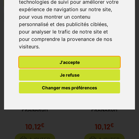
technologies de suivi pour améliorer votre
Menu/Filtres
aromathérapie, elles séduisent par leur polyvalence : soutien du
expérience de navigation sur notre site,
bien-être, hygiène, confort respiratoire ou soins cutanés.
pour vous montrer un contenu
1
2
3
4
5
10
15
20
25
30
personnalisé et des publicités ciblées,
Sommaire
:
pour analyser le trafic de notre site et
D'où viennent les huiles essentielles ?
pour comprendre la provenance de nos
Une gamme d'huiles essentielles riche en références de
visiteurs.
qualité
Pourquoi intégrer les huiles essentielles dans votre
J'accepte
quotidien ?
Je refuse
L’importance du conseil professionnel pour utiliser les
Huiles essentielles
Changer mes préférences
FAQ - Questions fréquentes sur les huiles essentielles
Aromaboost Roller Relax Bio
Aromaboost Roller Sleep Bio
5ml
5ml
PRANAROM
PRANAROM
€
€
10,12
10,12