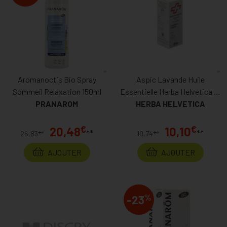
Aromanoctis Bio Spray
Aspic Lavande Huile
Sommeil Relaxation 150ml
Essentielle Herba Helvetica 10
PRANAROM
HERBA HELVETICA
Ml
€
€
20,48
10,10
**
**
€
€
26,83
*
10,74
*
AJOUTER
AJOUTER
%
-23