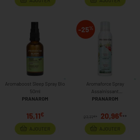
AJOUTER
AJOUTER
%
-25
Aromaboost Sleep Spray Bio
Aromaforce Spray
50ml
Assainissant
PRANAROM
Ravin.eucal.bio150ml
PRANAROM
€
€
15,11
20,96
**
€
27,77
*
AJOUTER
AJOUTER