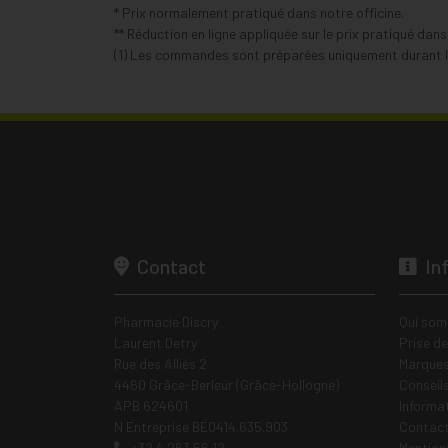
* Prix normalement pratiqué dans notre officine.
** Réduction en ligne appliquée sur le prix pratiqué dan
(1) Les commandes sont préparées uniquement durant le
Contact
In
Pharmacie Discry
Qui som
Laurent Detry
Prise d
Rue des Alliés 2
Marques
4460 Grâce-Berleur (Grâce-Hollogne)
Conseil
APB 624601
Informa
N Entreprise BE0414.635.903
Contac
+32 4 263 56 12
Mentions