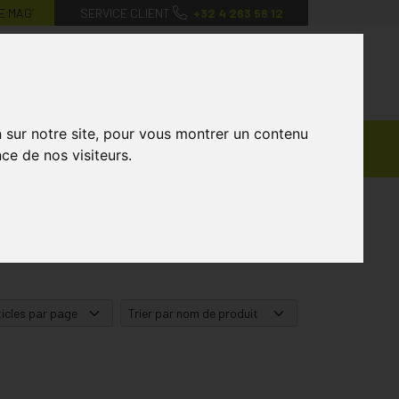
E MAG’
SERVICE CLIENT
+32 4 263 56 12
0
Mon
Mes
Mon
compte
favoris
panier
n sur notre site, pour vous montrer un contenu
Ventes
andagisterie
Vétérinaire
Marques
ce de nos visiteurs.
Privées