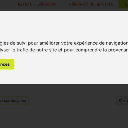
RETRAIT / LIVRAISON
PRÉPARATION GRATUITE
L
MaPharmacie.be ma santé, mes conseils, mes prix
gies de suivi pour améliorer votre expérience de navigatio
Nutrition -
Soins Bébé et
Médecines
Minceur
B
lyser le trafic de notre site et pour comprendre la provenan
Vitamines
Grossesse
naturelles
ences
z une question