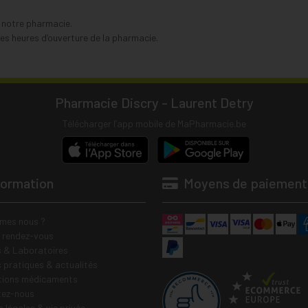
s notre pharmacie.
s heures d’ouverture de la pharmacie.
Pharmacie Discry - Laurent Detry
Télécharger l’app mobile de MaPharmacie.be
formation
Moyens de paiement
mes nous ?
e rendez-vous
 & Laboratoires
s pratiques & actualités
tions médicaments
tez-nous
 légales & vie privée