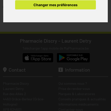
pharmacie.
Changer mes préférences
(1) Les commandes sont préparées uniquement durant les heures
d’ouverture de la pharmacie.
Tous les prix incluent la TVA – Hors frais de livraison.
Pharmacie Discry - Laurent Detry
Télécharger l’app mobile de MaPharmacie.be
Contact
Information
Pharmacie Discry
Qui sommes nous ?
Laurent Detry
Prise de rendez-vous
Rue des Alliés 2
Marques & Laboratoires
4460 Grâce-Berleur (Grâce-
Conseils pratiques & actualités
Hollogne)
Informations médicaments
APB 624601
Contactez-nous