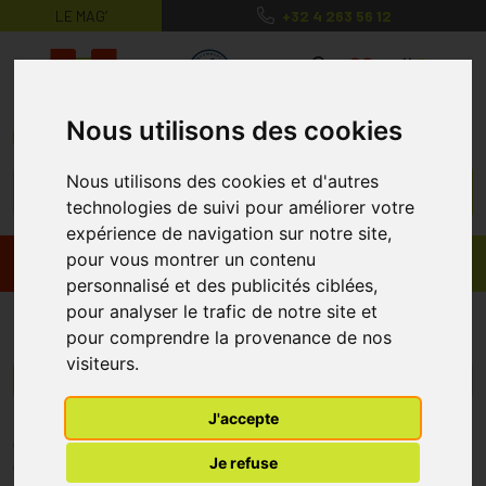
LE MAG’
+32 4 263 56 12
MaPharmacie.be ma santé, mes conse
0
Nous utilisons des cookies
Nous utilisons des cookies et d'autres
technologies de suivi pour améliorer votre
expérience de navigation sur notre site,
pour vous montrer un contenu
Promos
Produits
personnalisé et des publicités ciblées,
pour analyser le trafic de notre site et
Hydra'fruit
pour comprendre la provenance de nos
visiteurs.
Menu/Filtres
J'accepte
* Prix normalement pratiqué dans notre officine.
Je refuse
** Réduction en ligne appliquée sur le prix pratiqué dans notre