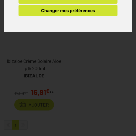
Changer mes préférences
Ibizaloe Crème Solaire Aloe
Ip15 200ml
IBIZALOE
€
16,91
**
€
17,99
*
AJOUTER
1