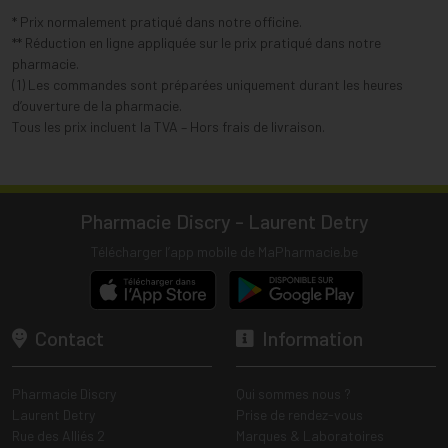
* Prix normalement pratiqué dans notre officine.
** Réduction en ligne appliquée sur le prix pratiqué dans notre
pharmacie.
(1) Les commandes sont préparées uniquement durant les heures
d’ouverture de la pharmacie.
Tous les prix incluent la TVA – Hors frais de livraison.
Pharmacie Discry - Laurent Detry
Télécharger l’app mobile de MaPharmacie.be
Contact
Information
Pharmacie Discry
Qui sommes nous ?
Laurent Detry
Prise de rendez-vous
Rue des Alliés 2
Marques & Laboratoires