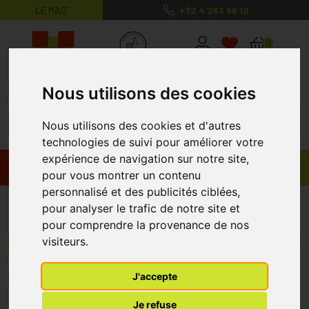
LE MAG’
+32 4 263 56 12
MaPharmacie.be ma santé, mes conse
0
Nous utilisons des cookies
Nous utilisons des cookies et d'autres
technologies de suivi pour améliorer votre
expérience de navigation sur notre site,
Promos
Produits
pour vous montrer un contenu
personnalisé et des publicités ciblées,
Ibizaloe
pour analyser le trafic de notre site et
pour comprendre la provenance de nos
visiteurs.
Menu/Filtres
J'accepte
1
Je refuse